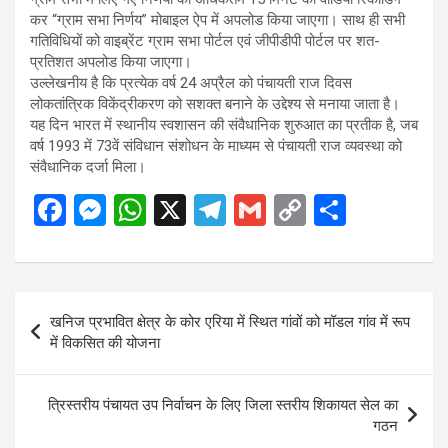
कर “ग्राम सभा निर्णय” मोबाइल ऐप में अपलोड किया जाएगा। साथ ही सभी
गतिविधियों को वाइब्रेंट ग्राम सभा पोर्टल एवं जीपीडीपी पोर्टल पर शत-
प्रतिशत अपलोड किया जाएगा।
उल्लेखनीय है कि प्रत्येक वर्ष 24 अप्रैल को पंचायती राज दिवस
लोकतांत्रिक विकेंद्रीकरण को सशक्त बनाने के उद्देश्य से मनाया जाता है।
यह दिन भारत में स्थानीय स्वशासन की संवैधानिक शुरुआत का प्रतीक है, जब
वर्ष 1993 में 73वें संविधान संशोधन के माध्यम से पंचायती राज व्यवस्था को
संवैधानिक दर्जा मिला।
F
M
W
X
T
G
C
S
a
es
h
el
m
o
h
ce
se
at
e
ail
py
ar
b
n
s
gr
Li
e
Post
खनिज प्रभावित क्षेत्र के कोर एरिया में स्थित गांवों को मॉडल गांव में रूप
o
g
A
a
n
navigation
में विकसित की योजना
o
er
p
m
k
k
p
त्रिस्तरीय पंचायत उप निर्वाचन के लिए जिला स्तरीय शिकायत सेल का
गठन