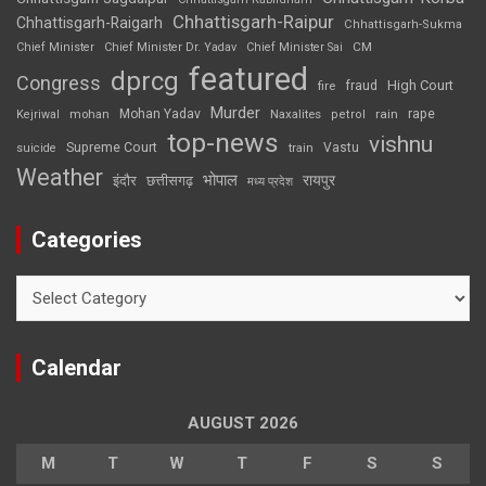
Chhattisgarh-Raipur
Chhattisgarh-Raigarh
Chhattisgarh-Sukma
CM
Chief Minister
Chief Minister Dr. Yadav
Chief Minister Sai
featured
dprcg
Congress
High Court
fire
fraud
Murder
rape
Mohan Yadav
Naxalites
rain
Kejriwal
mohan
petrol
top-news
vishnu
Supreme Court
Vastu
suicide
train
Weather
भोपाल
रायपुर
इंदौर
छत्तीसगढ़
मध्य प्रदेश
Categories
Categories
Calendar
AUGUST 2026
M
T
W
T
F
S
S