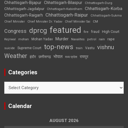
Chhattisgarh-Bijapur
Chhattisgarh-Bilaspur
Chhattisgarh-Durg
Chhattisgarh-Korba
Chhattisgarh-Jagdalpur
Chhattisgarh-Kabirdham
Chhattisgarh-Raipur
Chhattisgarh-Raigarh
Chhattisgarh-Sukma
CM
Chief Minister
Chief Minister Dr. Yadav
Chief Minister Sai
featured
dprcg
Congress
High Court
fire
fraud
Murder
rape
Mohan Yadav
Naxalites
rain
Kejriwal
mohan
petrol
top-news
vishnu
Supreme Court
Vastu
suicide
train
Weather
भोपाल
रायपुर
इंदौर
छत्तीसगढ़
मध्य प्रदेश
Categories
Categories
Calendar
AUGUST 2026