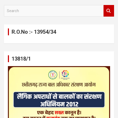
S
e
a
r
c
R.O.No :- 13954/34
h
13818/1