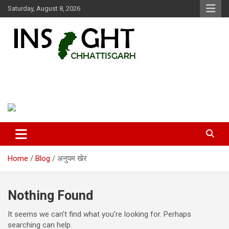
Skip
Saturday, August 8, 2026
to
content
Insight Chhattisgarh
Chhattisgarh Latest News
Home
Blog
अनुपम खेर
Nothing Found
It seems we can’t find what you’re looking for. Perhaps
searching can help.