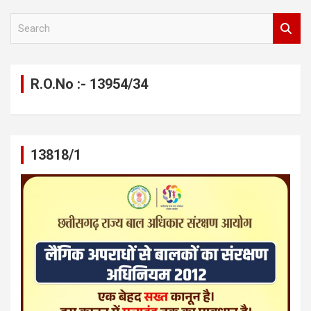
S
e
a
r
c
R.O.No :- 13954/34
h
13818/1