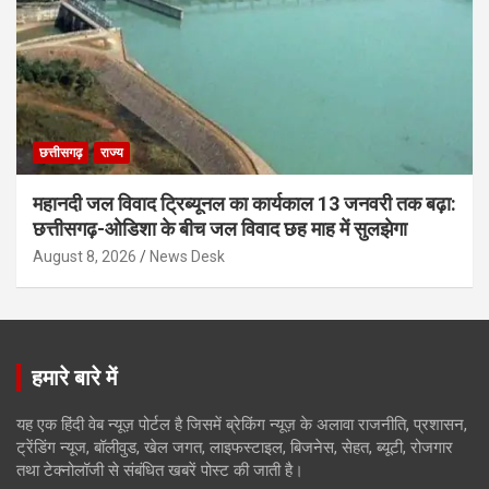
छत्तीसगढ़
राज्य
महानदी जल विवाद ट्रिब्यूनल का कार्यकाल 13 जनवरी तक बढ़ा:
छत्तीसगढ़-ओडिशा के बीच जल विवाद छह माह में सुलझेगा
August 8, 2026
News Desk
हमारे बारे में
यह एक हिंदी वेब न्यूज़ पोर्टल है जिसमें ब्रेकिंग न्यूज़ के अलावा राजनीति, प्रशासन,
ट्रेंडिंग न्यूज, बॉलीवुड, खेल जगत, लाइफस्टाइल, बिजनेस, सेहत, ब्यूटी, रोजगार
तथा टेक्नोलॉजी से संबंधित खबरें पोस्ट की जाती है।