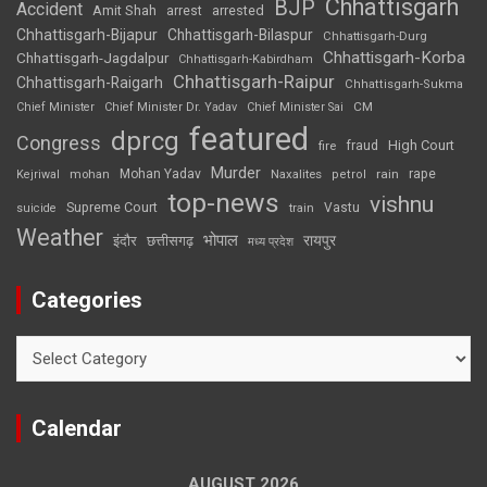
Chhattisgarh
BJP
Accident
Amit Shah
arrested
arrest
Chhattisgarh-Bijapur
Chhattisgarh-Bilaspur
Chhattisgarh-Durg
Chhattisgarh-Korba
Chhattisgarh-Jagdalpur
Chhattisgarh-Kabirdham
Chhattisgarh-Raipur
Chhattisgarh-Raigarh
Chhattisgarh-Sukma
CM
Chief Minister
Chief Minister Dr. Yadav
Chief Minister Sai
featured
dprcg
Congress
High Court
fire
fraud
Murder
rape
Mohan Yadav
Naxalites
rain
Kejriwal
mohan
petrol
top-news
vishnu
Supreme Court
Vastu
suicide
train
Weather
भोपाल
रायपुर
इंदौर
छत्तीसगढ़
मध्य प्रदेश
Categories
Categories
Calendar
AUGUST 2026