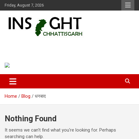
Skip
Friday, August 7, 2026
to
content
Insight Chhattisgarh
Chhattisgarh Latest News
Home
Blog
धनबाद
Nothing Found
It seems we can’t find what you’re looking for. Perhaps
searching can help.