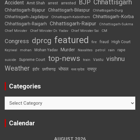
Chhattisgarh
BJP
Accident
Amit Shah
arrested
arrest
Chhattisgarh-Bijapur
Chhattisgarh-Bilaspur
Chhattisgarh-Durg
Chhattisgarh-Korba
Chhattisgarh-Jagdalpur
Chhattisgarh-Kabirdham
Chhattisgarh-Raipur
Chhattisgarh-Raigarh
Chhattisgarh-Sukma
CM
Chief Minister
Chief Minister Dr. Yadav
Chief Minister Sai
featured
dprcg
Congress
High Court
fire
fraud
Murder
rape
Mohan Yadav
Naxalites
rain
Kejriwal
mohan
petrol
top-news
vishnu
Supreme Court
Vastu
suicide
train
Weather
भोपाल
रायपुर
इंदौर
छत्तीसगढ़
मध्य प्रदेश
Categories
Categories
Calendar
AUGUST 2026