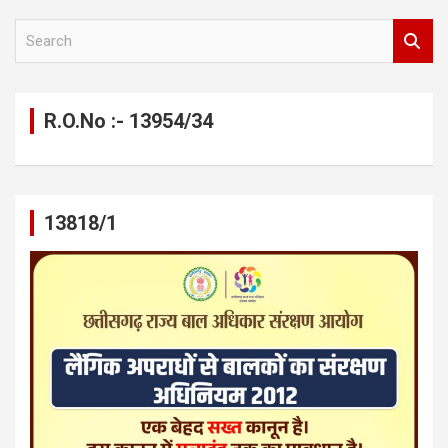
S
e
a
r
c
R.O.No :- 13954/34
h
13818/1