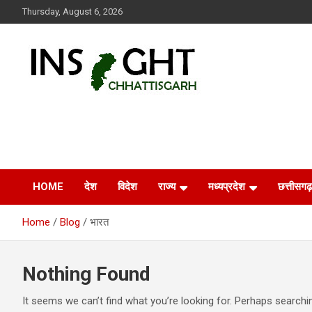
Skip
Thursday, August 6, 2026
to
content
Insight Chhattisgarh
Chhattisgarh Latest News
HOME
देश
विदेश
राज्य
मध्यप्रदेश
छत्तीसगढ़
Home
Blog
भारत
Nothing Found
It seems we can’t find what you’re looking for. Perhaps searchi