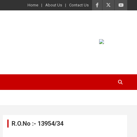
Home
About Us
Contact Us
R.O.No :- 13954/34