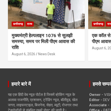
छत्तीसगढ़
राज्य
छत्तीसगढ़
राज
मुख्यमंत्री हेल्पलाइन 1076 से सुलझी
एक कॉल से 
समस्या, समय पर मिली पीएम आवास की
पीएम आवास
राशि
August 6, 2
August 6, 2026
News Desk
हमारे बारे में
हमसे सम्पर्
यह एक हिंदी वेब न्यूज़ पोर्टल है जिसमें ब्रेकिंग न्यूज़ के
Owner -
VIS
अलावा राजनीति, प्रशासन, ट्रेंडिंग न्यूज, बॉलीवुड, खेल
Editor -
DEV 
जगत, लाइफस्टाइल, बिजनेस, सेहत, ब्यूटी, रोजगार तथा
Associate -
टेक्नोलॉजी से संबंधित खबरें पोस्ट की जाती है।
Office -
PATE