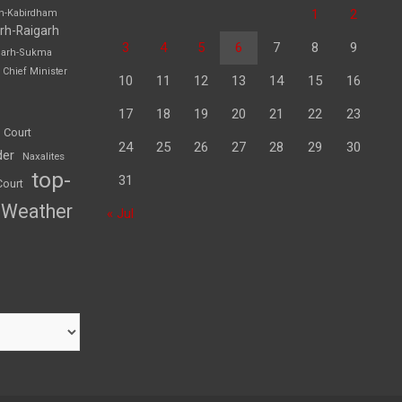
1
2
rh-Kabirdham
rh-Raigarh
3
4
5
6
7
8
9
garh-Sukma
Chief Minister
10
11
12
13
14
15
16
17
18
19
20
21
22
23
 Court
24
25
26
27
28
29
30
der
Naxalites
top-
31
Court
Weather
« Jul