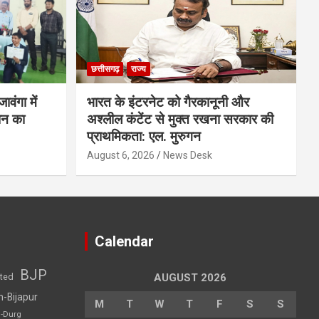
छत्तीसगढ़
राज्य
ावंगा में
भारत के इंटरनेट को गैरकानूनी और
्ञान का
अश्लील कंटेंट से मुक्त रखना सरकार की
प्राथमिकता: एल. मुरुगन
August 6, 2026
News Desk
Calendar
BJP
sted
AUGUST 2026
h-Bijapur
M
T
W
T
F
S
S
h-Durg