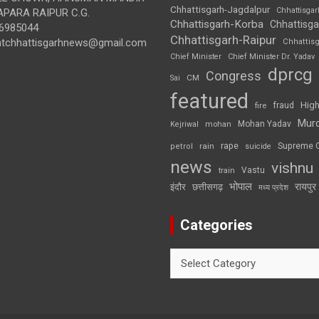
Chhattisgarh-Jagdalpur
Chhattisga
APARA RAIPUR C.G.
Chhattisgarh-Korba
Chhattisga
6985044
Chhattisgarh-Raipur
ghtchhattisgarhnews@gmail.com
Chhattis
Chief Minister
Chief Minister Dr. Yadav
dprcg
Congress
CM
Sai
featured
High
fire
fraud
Mur
Mohan Yadav
Kejriwal
mohan
rape
Supreme 
rain
petrol
suicide
news
vishnu
Vastu
train
भोपाल
रायपुर
इंदौर
छत्तीसगढ़
मध्य प्रदेश
Categories
Categories