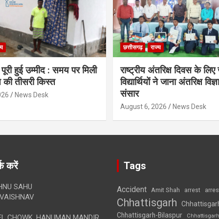
्य
छत्तीसगढ़
राज्य
पूरी हुई उम्मीद : समय पर मिली
राष्ट्रीय अंतरिक्ष दिवस के लिए ज
 की तीसरी किस्त
विद्यार्थियों ने जाना अंतरिक्ष विज
संसार
026
News Desk
August 6, 2026
News Desk
क करें
Tags
HNU SAHU
Accident
Amit Shah
arre
arrest
VAISHNAV
Chhattisgarh
Chhattisgar
Chhattisgarh-Bilaspur
Chhattisgar
L CHOWK, HANUMAN MANDIR