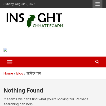
Skip
Sunday, August 9, 2026
to
content
Insight Chhattisgarh
Chhattisgarh Latest News
Home
Blog
सत्येंद्र जैन
Nothing Found
It seems we can’t find what you’re looking for. Perhaps
searching can help.