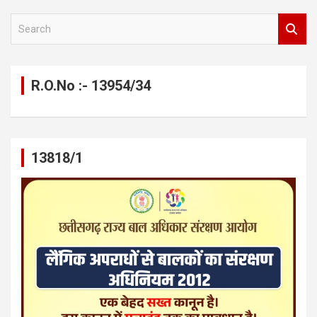
S
e
a
r
c
R.O.No :- 13954/34
h
13818/1