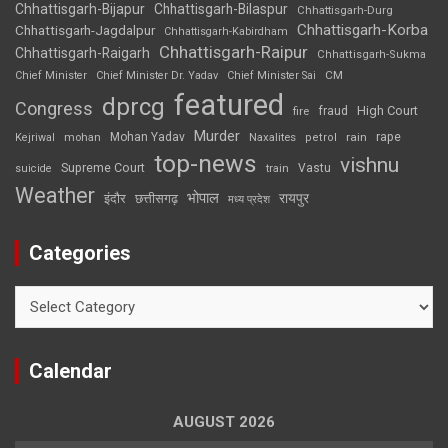
Chhattisgarh-Bijapur
Chhattisgarh-Bilaspur
Chhattisgarh-Durg
Chhattisgarh-Korba
Chhattisgarh-Jagdalpur
Chhattisgarh-Kabirdham
Chhattisgarh-Raipur
Chhattisgarh-Raigarh
Chhattisgarh-Sukma
CM
Chief Minister
Chief Minister Dr. Yadav
Chief Minister Sai
featured
dprcg
Congress
High Court
fire
fraud
Murder
rape
Mohan Yadav
Naxalites
rain
Kejriwal
mohan
petrol
top-news
vishnu
Supreme Court
Vastu
suicide
train
Weather
भोपाल
रायपुर
इंदौर
छत्तीसगढ़
मध्य प्रदेश
Categories
Categories
Calendar
AUGUST 2026