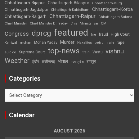
Chhattisgarh-Bijapur
Chhattisgarh-Bilaspur
Chhattisgarh-Durg
Chhattisgarh-Korba
Chhattisgarh-Jagdalpur
Chhattisgarh-Kabirdham
Chhattisgarh-Raipur
Chhattisgarh-Raigarh
Chhattisgarh-Sukma
CM
Chief Minister
Chief Minister Dr. Yadav
Chief Minister Sai
featured
dprcg
Congress
High Court
fire
fraud
Murder
rape
Mohan Yadav
Naxalites
rain
Kejriwal
mohan
petrol
top-news
vishnu
Supreme Court
Vastu
suicide
train
Weather
भोपाल
रायपुर
इंदौर
छत्तीसगढ़
मध्य प्रदेश
Categories
Categories
Calendar
AUGUST 2026