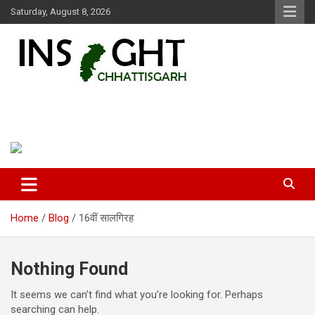
Skip
Saturday, August 8, 2026
to
content
Insight Chhattisgarh
Chhattisgarh Latest News
Home
Blog
16वीं सालगिरह
Nothing Found
It seems we can’t find what you’re looking for. Perhaps
searching can help.