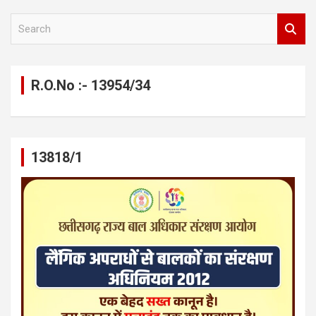
S
e
a
r
c
R.O.No :- 13954/34
h
13818/1