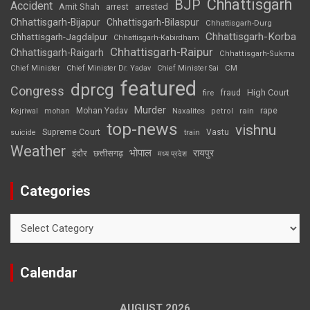
Chhattisgarh
BJP
Accident
Amit Shah
arrested
arrest
Chhattisgarh-Bijapur
Chhattisgarh-Bilaspur
Chhattisgarh-Durg
Chhattisgarh-Korba
Chhattisgarh-Jagdalpur
Chhattisgarh-Kabirdham
Chhattisgarh-Raipur
Chhattisgarh-Raigarh
Chhattisgarh-Sukma
CM
Chief Minister
Chief Minister Dr. Yadav
Chief Minister Sai
featured
dprcg
Congress
High Court
fire
fraud
Murder
rape
Mohan Yadav
Naxalites
rain
Kejriwal
mohan
petrol
top-news
vishnu
Supreme Court
Vastu
suicide
train
Weather
भोपाल
रायपुर
इंदौर
छत्तीसगढ़
मध्य प्रदेश
Categories
Categories
Calendar
AUGUST 2026