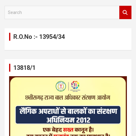
S
e
a
r
c
R.O.No :- 13954/34
h
13818/1