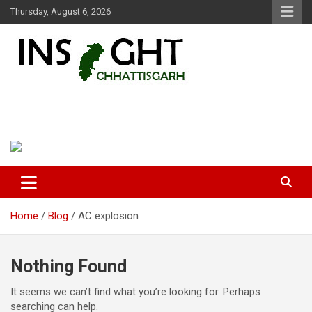
Skip
Thursday, August 6, 2026
to
content
Insight Chhattisgarh
Chhattisgarh Latest News
Home
Blog
AC explosion
Nothing Found
It seems we can’t find what you’re looking for. Perhaps
searching can help.