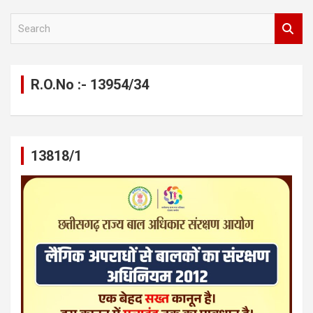
S
e
a
r
c
R.O.No :- 13954/34
h
13818/1