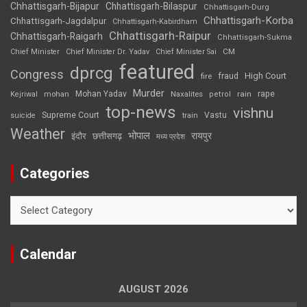
Chhattisgarh-Bijapur
Chhattisgarh-Bilaspur
Chhattisgarh-Durg
Chhattisgarh-Korba
Chhattisgarh-Jagdalpur
Chhattisgarh-Kabirdham
Chhattisgarh-Raipur
Chhattisgarh-Raigarh
Chhattisgarh-Sukma
CM
Chief Minister
Chief Minister Dr. Yadav
Chief Minister Sai
featured
dprcg
Congress
High Court
fire
fraud
Murder
rape
Mohan Yadav
Naxalites
rain
Kejriwal
mohan
petrol
top-news
vishnu
Supreme Court
Vastu
suicide
train
Weather
भोपाल
रायपुर
इंदौर
छत्तीसगढ़
मध्य प्रदेश
Categories
Categories
Calendar
AUGUST 2026