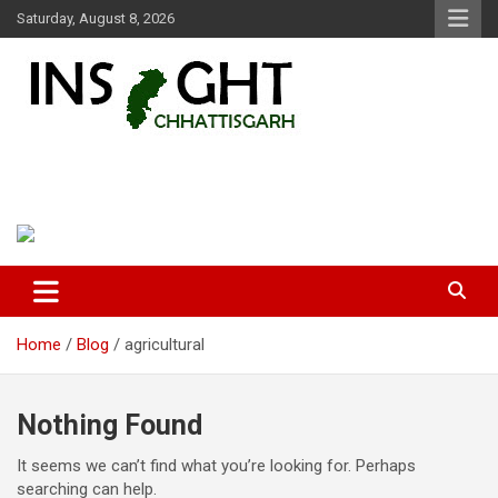
Skip
Saturday, August 8, 2026
to
content
Insight Chhattisgarh
Chhattisgarh Latest News
Home
Blog
agricultural
Nothing Found
It seems we can’t find what you’re looking for. Perhaps
searching can help.