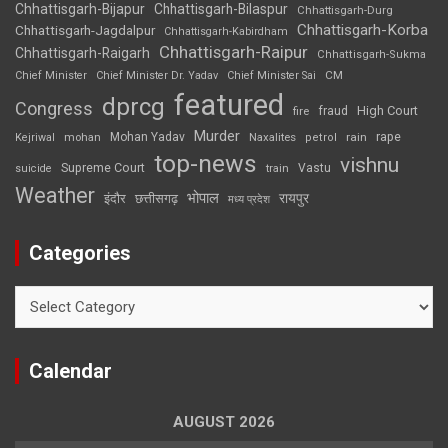
Chhattisgarh-Bijapur
Chhattisgarh-Bilaspur
Chhattisgarh-Durg
Chhattisgarh-Korba
Chhattisgarh-Jagdalpur
Chhattisgarh-Kabirdham
Chhattisgarh-Raipur
Chhattisgarh-Raigarh
Chhattisgarh-Sukma
CM
Chief Minister
Chief Minister Dr. Yadav
Chief Minister Sai
featured
dprcg
Congress
High Court
fire
fraud
Murder
rape
Mohan Yadav
Naxalites
rain
Kejriwal
mohan
petrol
top-news
vishnu
Supreme Court
Vastu
suicide
train
Weather
भोपाल
रायपुर
इंदौर
छत्तीसगढ़
मध्य प्रदेश
Categories
Categories
Calendar
AUGUST 2026