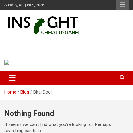
Skip
Sunday, August 9, 2026
to
content
Insight Chhattisgarh
Chhattisgarh Latest News
Home
Blog
Bhai Dooj
Nothing Found
It seems we can’t find what you’re looking for. Perhaps
searching can help.