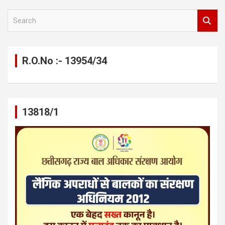
S
e
a
r
c
R.O.No :- 13954/34
h
13818/1