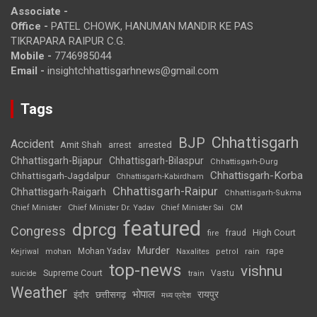
Associate -
Office -
PATEL CHOWK, HANUMAN MANDIR KE PAS
TIKRAPARA RAIPUR C.G.
Mobile -
7746985044
Email -
insightchhattisgarhnews@gmail.com
Tags
Chhattisgarh
BJP
Accident
Amit Shah
arrested
arrest
Chhattisgarh-Bijapur
Chhattisgarh-Bilaspur
Chhattisgarh-Durg
Chhattisgarh-Korba
Chhattisgarh-Jagdalpur
Chhattisgarh-Kabirdham
Chhattisgarh-Raipur
Chhattisgarh-Raigarh
Chhattisgarh-Sukma
CM
Chief Minister
Chief Minister Dr. Yadav
Chief Minister Sai
featured
dprcg
Congress
High Court
fire
fraud
Murder
rape
Mohan Yadav
Naxalites
rain
Kejriwal
mohan
petrol
top-news
vishnu
Supreme Court
Vastu
suicide
train
Weather
भोपाल
रायपुर
इंदौर
छत्तीसगढ़
मध्य प्रदेश