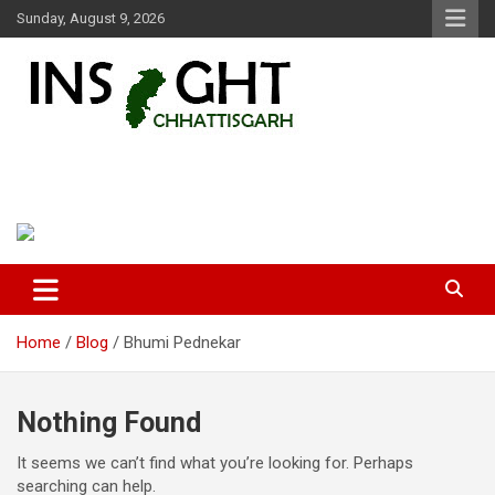
Skip
Sunday, August 9, 2026
to
content
Insight Chhattisgarh
Chhattisgarh Latest News
Home
Blog
Bhumi Pednekar
Nothing Found
It seems we can’t find what you’re looking for. Perhaps
searching can help.