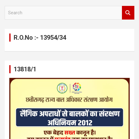
S
e
a
r
c
R.O.No :- 13954/34
h
13818/1