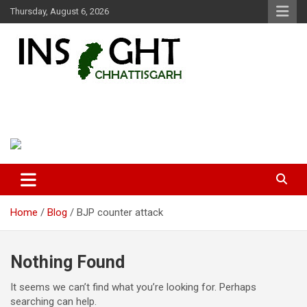
Skip
Thursday, August 6, 2026
to
content
Insight Chhattisgarh
Chhattisgarh Latest News
Home
Blog
BJP counter attack
Nothing Found
It seems we can’t find what you’re looking for. Perhaps
searching can help.