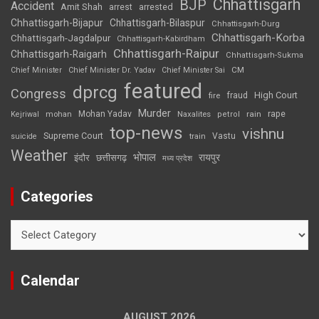
Chhattisgarh
BJP
Accident
Amit Shah
arrested
arrest
Chhattisgarh-Bijapur
Chhattisgarh-Bilaspur
Chhattisgarh-Durg
Chhattisgarh-Korba
Chhattisgarh-Jagdalpur
Chhattisgarh-Kabirdham
Chhattisgarh-Raipur
Chhattisgarh-Raigarh
Chhattisgarh-Sukma
CM
Chief Minister
Chief Minister Dr. Yadav
Chief Minister Sai
featured
dprcg
Congress
High Court
fire
fraud
Murder
rape
Mohan Yadav
Naxalites
rain
Kejriwal
mohan
petrol
top-news
vishnu
Supreme Court
Vastu
suicide
train
Weather
भोपाल
रायपुर
इंदौर
छत्तीसगढ़
मध्य प्रदेश
Categories
Categories
Calendar
AUGUST 2026