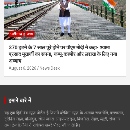
छत्तीसगढ़
राज्य
370 हटने के 7 साल पूरे होने पर पीएम मोदी ने कहा- श्यामा
प्रसाद मुखर्जी का सपना, जम्मू-कश्मीर और लद्दाख के लिए नया
अध्याय
August 6, 2026
News Desk
हमारे बारे में
यह एक हिंदी वेब न्यूज़ पोर्टल है जिसमें ब्रेकिंग न्यूज़ के अलावा राजनीति, प्रशासन,
ट्रेंडिंग न्यूज, बॉलीवुड, खेल जगत, लाइफस्टाइल, बिजनेस, सेहत, ब्यूटी, रोजगार
तथा टेक्नोलॉजी से संबंधित खबरें पोस्ट की जाती है।