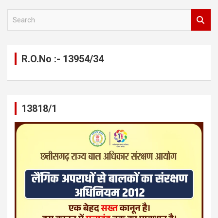
S
e
a
r
c
R.O.No :- 13954/34
h
13818/1