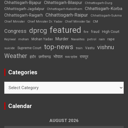
Chhattisgarh-Bijapur
Chhattisgarh-Bilaspur
Chhattisgarh-Durg
Chhattisgarh-Korba
Chhattisgarh-Jagdalpur
Chhattisgarh-Kabirdham
Chhattisgarh-Raipur
Chhattisgarh-Raigarh
Chhattisgarh-Sukma
CM
Chief Minister
Chief Minister Dr. Yadav
Chief Minister Sai
featured
dprcg
Congress
High Court
fire
fraud
Murder
rape
Mohan Yadav
Naxalites
rain
Kejriwal
mohan
petrol
top-news
vishnu
Supreme Court
Vastu
suicide
train
Weather
भोपाल
रायपुर
इंदौर
छत्तीसगढ़
मध्य प्रदेश
Categories
Categories
Calendar
AUGUST 2026