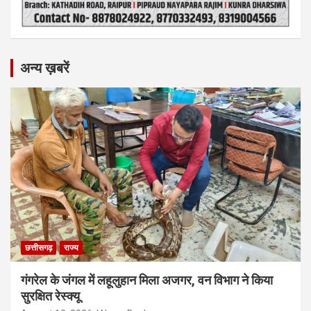
अन्य ख़बरें
छत्तीसगढ़
राज्य
गंगरेल के जंगल में लहूलुहान मिला अजगर, वन विभाग ने किया
सुरक्षित रेस्क्यू