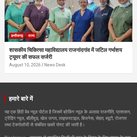
छत्तीसगढ़
राज्य
शासकीय चिकित्सा महाविद्यालय राजनांदगांव में जटिल गर्भाशय
ट्यूमर की सफल सर्जरी
August 10, 2026
News Desk
हमारे बारे में
यह एक हिंदी वेब न्यूज़ पोर्टल है जिसमें ब्रेकिंग न्यूज़ के अलावा राजनीति, प्रशासन,
ट्रेंडिंग न्यूज, बॉलीवुड, खेल जगत, लाइफस्टाइल, बिजनेस, सेहत, ब्यूटी, रोजगार
तथा टेक्नोलॉजी से संबंधित खबरें पोस्ट की जाती है।