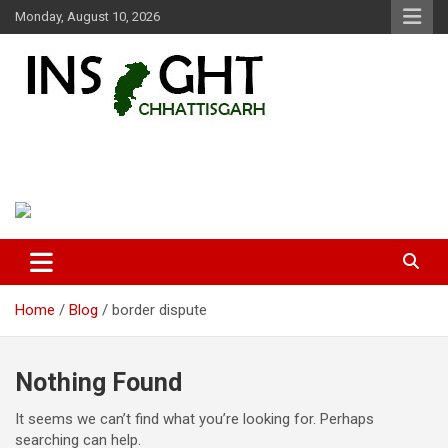
Skip
Monday, August 10, 2026
to
content
Insight Chhattisgarh
Chhattisgarh Latest News
Home
Blog
border dispute
Nothing Found
It seems we can’t find what you’re looking for. Perhaps
searching can help.