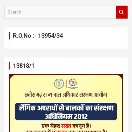
S
e
a
r
c
R.O.No :- 13954/34
h
13818/1