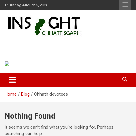
Skip
Thursday, August 6, 2026
to
content
Insight Chhattisgarh
Chhattisgarh Latest News
Home
Blog
Chhath devotees
Nothing Found
It seems we can’t find what you’re looking for. Perhaps
searching can help.