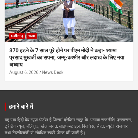
छत्तीसगढ़
राज्य
370 हटने के 7 साल पूरे होने पर पीएम मोदी ने कहा- श्यामा
प्रसाद मुखर्जी का सपना, जम्मू-कश्मीर और लद्दाख के लिए नया
अध्याय
August 6, 2026
News Desk
हमारे बारे में
यह एक हिंदी वेब न्यूज़ पोर्टल है जिसमें ब्रेकिंग न्यूज़ के अलावा राजनीति, प्रशासन,
ट्रेंडिंग न्यूज, बॉलीवुड, खेल जगत, लाइफस्टाइल, बिजनेस, सेहत, ब्यूटी, रोजगार
तथा टेक्नोलॉजी से संबंधित खबरें पोस्ट की जाती है।