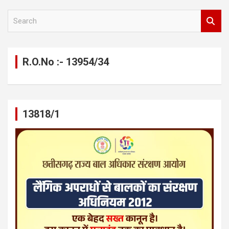
S
e
a
r
c
R.O.No :- 13954/34
h
13818/1