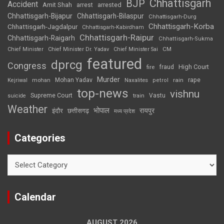
Chhattisgarh
BJP
Accident
Amit Shah
arrested
arrest
Chhattisgarh-Bijapur
Chhattisgarh-Bilaspur
Chhattisgarh-Durg
Chhattisgarh-Korba
Chhattisgarh-Jagdalpur
Chhattisgarh-Kabirdham
Chhattisgarh-Raipur
Chhattisgarh-Raigarh
Chhattisgarh-Sukma
CM
Chief Minister
Chief Minister Dr. Yadav
Chief Minister Sai
featured
dprcg
Congress
High Court
fire
fraud
Murder
rape
Mohan Yadav
Naxalites
rain
Kejriwal
mohan
petrol
top-news
vishnu
Supreme Court
Vastu
suicide
train
Weather
भोपाल
रायपुर
इंदौर
छत्तीसगढ़
मध्य प्रदेश
Categories
Categories
Calendar
AUGUST 2026