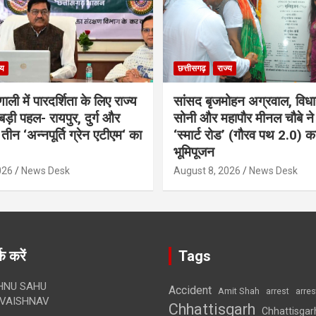
्य
छत्तीसगढ़
राज्य
ली में पारदर्शिता के लिए राज्य
सांसद बृजमोहन अग्रवाल, विध
ड़ी पहल- रायपुर, दुर्ग और
सोनी और महापौर मीनल चौबे ने
 तीन ‘अन्नपूर्ति ग्रेन एटीएम‘ का
‘स्मार्ट रोड’ (गौरव पथ 2.0) क
भूमिपूजन
026
News Desk
August 8, 2026
News Desk
क करें
Tags
HNU SAHU
Accident
Amit Shah
arre
arrest
VAISHNAV
Chhattisgarh
Chhattisgar