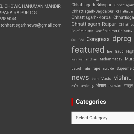
Chhattisgarh-Bilaspur
Chhattisgar
L CHOWK, HANUMAN MANDIR
Chhattisgarh-Jagdalpur
Chhattisga
APARA RAIPUR C.G.
Chhattisgarh-Korba
Chhattisga
6985044
Chhattisgarh-Raipur
ghtchhattisgarhnews@gmail.com
Chhattis
Chief Minister
Chief Minister Dr. Yadav
dprcg
Congress
CM
Sai
featured
High
fire
fraud
Mur
Mohan Yadav
Kejriwal
mohan
rape
Supreme 
rain
petrol
suicide
news
vishnu
Vastu
train
भोपाल
रायपुर
इंदौर
छत्तीसगढ़
मध्य प्रदेश
Categories
Categories