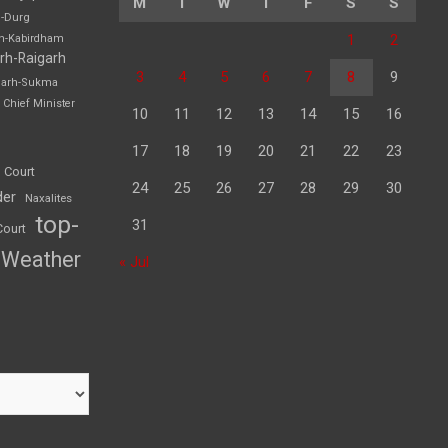
M
T
W
T
F
S
S
h-Durg
1
2
rh-Kabirdham
rh-Raigarh
3
4
5
6
7
8
9
garh-Sukma
Chief Minister
10
11
12
13
14
15
16
17
18
19
20
21
22
23
 Court
24
25
26
27
28
29
30
der
Naxalites
top-
31
Court
Weather
« Jul