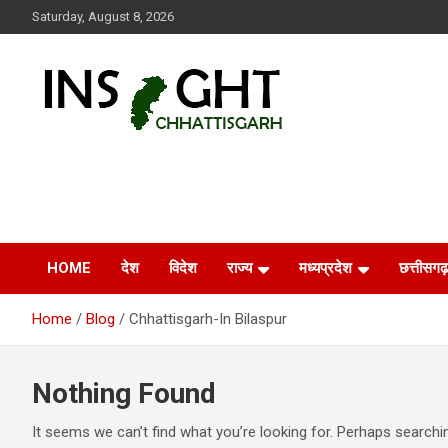
Skip
Saturday, August 8, 2026
to
content
Insight Chhattisgarh
Chhattisgarh Latest News
HOME
देश
विदेश
राज्य
मध्यप्रदेश
छत्तीसगढ़
Home
Blog
Chhattisgarh-In Bilaspur
Nothing Found
It seems we can’t find what you’re looking for. Perhaps searchi