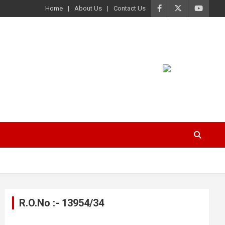
Home
About Us
Contact Us
R.O.No :- 13954/34