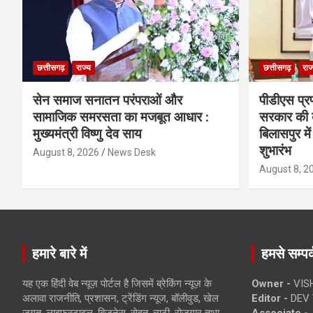
छत्तीसगढ़
राज्य
छत्तीसगढ़
राज
सेन समाज सनातन परंपराओं और
पीडीएस प्रणा
सामाजिक समरसता का मजबूत आधार :
सरकार की ब
मुख्यमंत्री विष्णु देव साय
बिलासपुर में
शुभारंभ
August 8, 2026
News Desk
August 8, 2
हमारे बारे में
हमसे सम्पर्
यह एक हिंदी वेब न्यूज़ पोर्टल है जिसमें ब्रेकिंग न्यूज़ के
Owner -
VIS
अलावा राजनीति, प्रशासन, ट्रेंडिंग न्यूज, बॉलीवुड, खेल
Editor -
DEV 