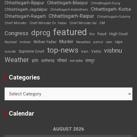
Chhattisgarh-Bijapur
Chhattisgarh-Bilaspur
Chhattisgarh-Durg
Chhattisgarh-Korba
Chhattisgarh-Jagdalpur
Chhattisgarh-Kabirdham
Chhattisgarh-Raipur
Chhattisgarh-Raigarh
Chhattisgarh-Sukma
CM
Chief Minister
Chief Minister Dr. Yadav
Chief Minister Sai
featured
dprcg
Congress
High Court
fire
fraud
Murder
rape
Mohan Yadav
Naxalites
rain
Kejriwal
mohan
petrol
top-news
vishnu
Supreme Court
Vastu
suicide
train
Weather
भोपाल
रायपुर
इंदौर
छत्तीसगढ़
मध्य प्रदेश
Categories
Categories
Calendar
AUGUST 2026