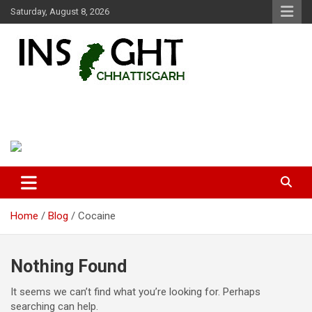
Skip
Saturday, August 8, 2026
to
content
Insight Chhattisgarh
Chhattisgarh Latest News
Home
Blog
Cocaine
Nothing Found
It seems we can’t find what you’re looking for. Perhaps
searching can help.