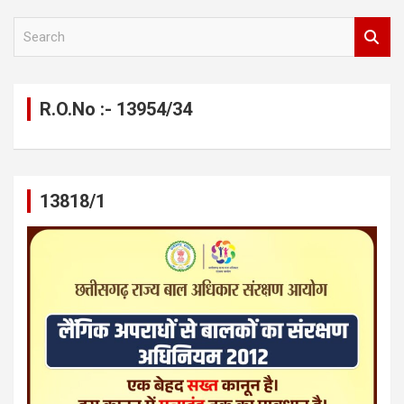
S
e
a
r
c
R.O.No :- 13954/34
h
13818/1