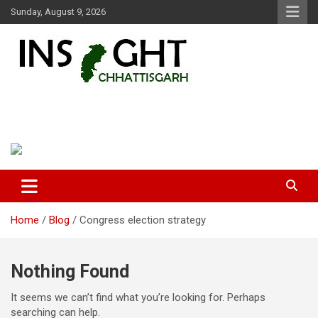
Skip
Sunday, August 9, 2026
to
content
Insight Chhattisgarh
Chhattisgarh Latest News
Home
Blog
Congress election strategy
Nothing Found
It seems we can’t find what you’re looking for. Perhaps
searching can help.