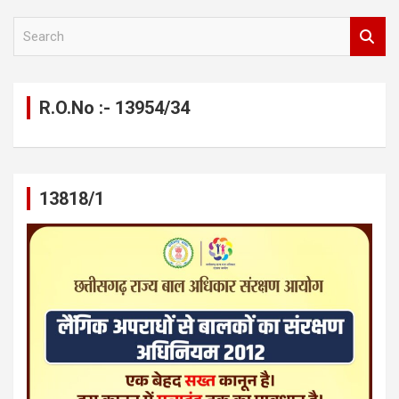
S
e
a
r
c
R.O.No :- 13954/34
h
13818/1