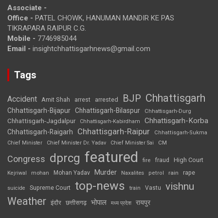
Associate -
Office -
PATEL CHOWK, HANUMAN MANDIR KE PAS
TIKRAPARA RAIPUR C.G.
Mobile -
7746985044
Email -
insightchhattisgarhnews@gmail.com
Tags
Chhattisgarh
BJP
Accident
Amit Shah
arrested
arrest
Chhattisgarh-Bijapur
Chhattisgarh-Bilaspur
Chhattisgarh-Durg
Chhattisgarh-Korba
Chhattisgarh-Jagdalpur
Chhattisgarh-Kabirdham
Chhattisgarh-Raipur
Chhattisgarh-Raigarh
Chhattisgarh-Sukma
CM
Chief Minister
Chief Minister Dr. Yadav
Chief Minister Sai
featured
dprcg
Congress
High Court
fire
fraud
Murder
rape
Mohan Yadav
Naxalites
rain
Kejriwal
mohan
petrol
top-news
vishnu
Supreme Court
Vastu
suicide
train
Weather
भोपाल
रायपुर
इंदौर
छत्तीसगढ़
मध्य प्रदेश