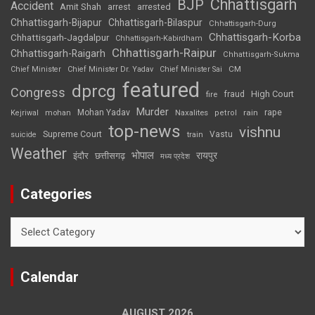
Chhattisgarh
BJP
Accident
Amit Shah
arrested
arrest
Chhattisgarh-Bijapur
Chhattisgarh-Bilaspur
Chhattisgarh-Durg
Chhattisgarh-Korba
Chhattisgarh-Jagdalpur
Chhattisgarh-Kabirdham
Chhattisgarh-Raipur
Chhattisgarh-Raigarh
Chhattisgarh-Sukma
CM
Chief Minister
Chief Minister Dr. Yadav
Chief Minister Sai
featured
dprcg
Congress
High Court
fire
fraud
Murder
rape
Mohan Yadav
Naxalites
rain
Kejriwal
mohan
petrol
top-news
vishnu
Supreme Court
Vastu
suicide
train
Weather
भोपाल
रायपुर
इंदौर
छत्तीसगढ़
मध्य प्रदेश
Categories
Categories
Calendar
AUGUST 2026