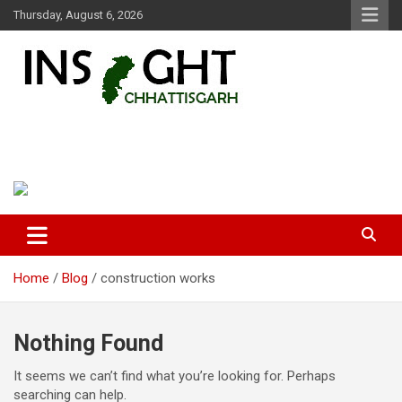
Skip
Thursday, August 6, 2026
to
content
Insight Chhattisgarh
Chhattisgarh Latest News
Home
Blog
construction works
Nothing Found
It seems we can’t find what you’re looking for. Perhaps
searching can help.