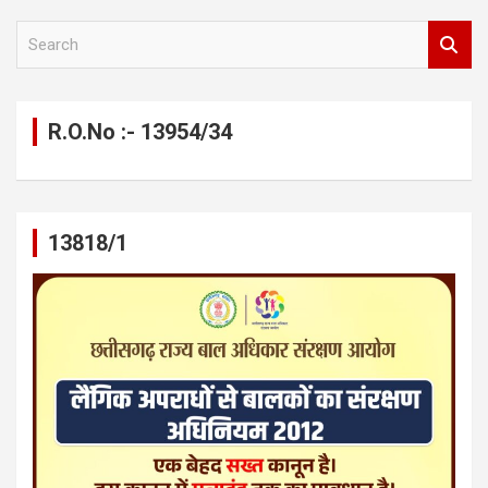
S
e
a
r
c
R.O.No :- 13954/34
h
13818/1