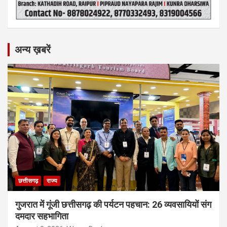
अन्य ख़बरें
छत्तीसगढ़
राज्य
गुजरात में गूंजी छत्तीसगढ़ की पर्यटन पहचान: 26 व्यवसायियों संग
दमदार सहभागिता