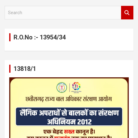
S
e
a
r
c
R.O.No :- 13954/34
h
13818/1