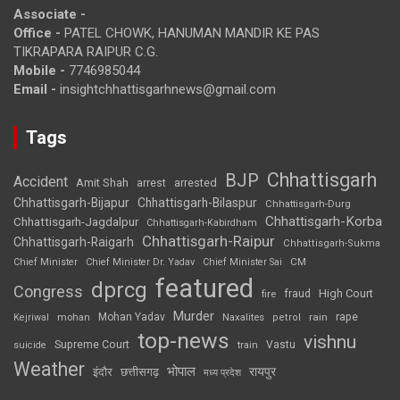
Associate -
Office -
PATEL CHOWK, HANUMAN MANDIR KE PAS
TIKRAPARA RAIPUR C.G.
Mobile -
7746985044
Email -
insightchhattisgarhnews@gmail.com
Tags
Chhattisgarh
BJP
Accident
Amit Shah
arrested
arrest
Chhattisgarh-Bijapur
Chhattisgarh-Bilaspur
Chhattisgarh-Durg
Chhattisgarh-Korba
Chhattisgarh-Jagdalpur
Chhattisgarh-Kabirdham
Chhattisgarh-Raipur
Chhattisgarh-Raigarh
Chhattisgarh-Sukma
CM
Chief Minister
Chief Minister Dr. Yadav
Chief Minister Sai
featured
dprcg
Congress
High Court
fire
fraud
Murder
rape
Mohan Yadav
Naxalites
rain
Kejriwal
mohan
petrol
top-news
vishnu
Supreme Court
Vastu
suicide
train
Weather
भोपाल
रायपुर
इंदौर
छत्तीसगढ़
मध्य प्रदेश