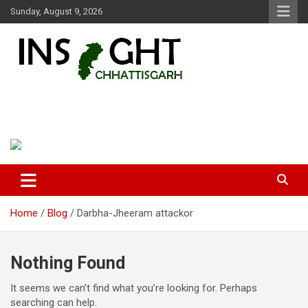
Skip
Sunday, August 9, 2026
to
content
Insight Chhattisgarh
Chhattisgarh Latest News
Home
Blog
Darbha-Jheeram attackor
Nothing Found
It seems we can’t find what you’re looking for. Perhaps
searching can help.