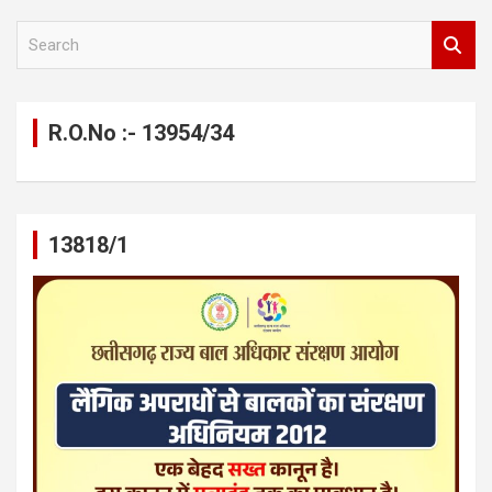
S
e
a
r
c
R.O.No :- 13954/34
h
13818/1