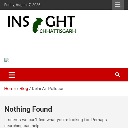
Skip
Friday, August 7, 2026
to
content
Insight Chhattisgarh
Chhattisgarh Latest News
Home
Blog
Delhi Air Pollution
Nothing Found
It seems we can’t find what you’re looking for. Perhaps
searching can help.