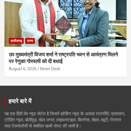
छत्तीसगढ़
राज्य
उप मुख्यमंत्री विजय शर्मा ने राष्ट्रपति भवन से आमंत्रण मिलने
पर रेणुका गोस्वामी को दी बधाई
August 6, 2026
News Desk
हमारे बारे में
यह एक हिंदी वेब न्यूज़ पोर्टल है जिसमें ब्रेकिंग न्यूज़ के अलावा राजनीति, प्रशासन,
ट्रेंडिंग न्यूज, बॉलीवुड, खेल जगत, लाइफस्टाइल, बिजनेस, सेहत, ब्यूटी, रोजगार
तथा टेक्नोलॉजी से संबंधित खबरें पोस्ट की जाती है।