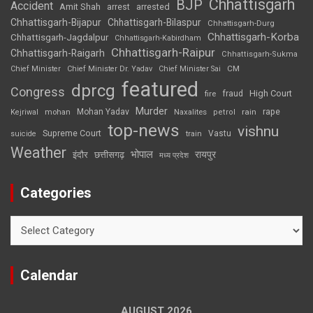
Chhattisgarh
BJP
Accident
Amit Shah
arrested
arrest
Chhattisgarh-Bijapur
Chhattisgarh-Bilaspur
Chhattisgarh-Durg
Chhattisgarh-Korba
Chhattisgarh-Jagdalpur
Chhattisgarh-Kabirdham
Chhattisgarh-Raipur
Chhattisgarh-Raigarh
Chhattisgarh-Sukma
CM
Chief Minister
Chief Minister Dr. Yadav
Chief Minister Sai
featured
dprcg
Congress
High Court
fire
fraud
Murder
rape
Mohan Yadav
Naxalites
rain
Kejriwal
mohan
petrol
top-news
vishnu
Supreme Court
Vastu
suicide
train
Weather
भोपाल
रायपुर
इंदौर
छत्तीसगढ़
मध्य प्रदेश
Categories
Categories
Calendar
AUGUST 2026