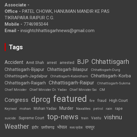
Associate -
Office -
PATEL CHOWK, HANUMAN MANDIR KE PAS
TIKRAPARA RAIPUR C.G.
Mobile -
7746985044
Email -
insightchhattisgarhnews@gmail.com
Tags
Chhattisgarh
BJP
Accident
Amit Shah
arrested
arrest
Chhattisgarh-Bijapur
Chhattisgarh-Bilaspur
Chhattisgarh-Durg
Chhattisgarh-Korba
Chhattisgarh-Jagdalpur
Chhattisgarh-Kabirdham
Chhattisgarh-Raipur
Chhattisgarh-Raigarh
Chhattisgarh-Sukma
CM
Chief Minister
Chief Minister Dr. Yadav
Chief Minister Sai
featured
dprcg
Congress
High Court
fire
fraud
Murder
rape
Mohan Yadav
Naxalites
rain
Kejriwal
mohan
petrol
top-news
vishnu
Supreme Court
Vastu
suicide
train
Weather
भोपाल
रायपुर
इंदौर
छत्तीसगढ़
मध्य प्रदेश