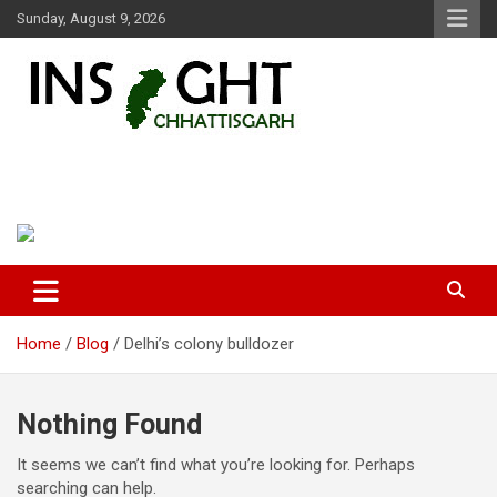
Skip
Sunday, August 9, 2026
to
content
Insight Chhattisgarh
Chhattisgarh Latest News
Home
Blog
Delhi’s colony bulldozer
Nothing Found
It seems we can’t find what you’re looking for. Perhaps
searching can help.