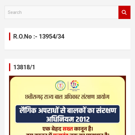
S
e
a
r
c
R.O.No :- 13954/34
h
13818/1