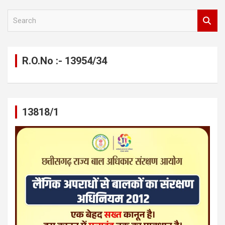
S
e
a
r
c
R.O.No :- 13954/34
h
13818/1