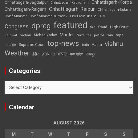
Chhattisgarh-Korba
Chhattisgarh-Jagdalpur
Chhattisgarh-Kabirdham
Chhattisgarh-Raipur
Chhattisgarh-Raigarh
Chhattisgarh-Sukma
CM
Chief Minister
Chief Minister Dr. Yadav
Chief Minister Sai
featured
dprcg
Congress
High Court
fire
fraud
Murder
rape
Mohan Yadav
Naxalites
rain
Kejriwal
mohan
petrol
top-news
vishnu
Supreme Court
Vastu
suicide
train
Weather
भोपाल
रायपुर
इंदौर
छत्तीसगढ़
मध्य प्रदेश
Categories
Categories
Calendar
AUGUST 2026
M
T
W
T
F
S
S