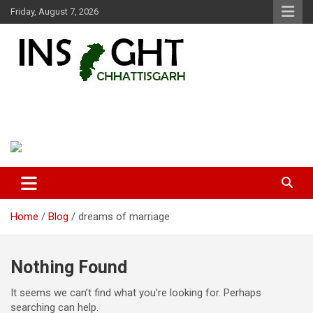
Skip
Friday, August 7, 2026
to
content
Insight Chhattisgarh
Chhattisgarh Latest News
Home
Blog
dreams of marriage
Nothing Found
It seems we can’t find what you’re looking for. Perhaps
searching can help.