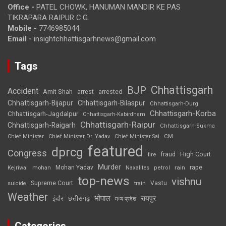
Office -
PATEL CHOWK, HANUMAN MANDIR KE PAS
TIKRAPARA RAIPUR C.G.
Mobile -
7746985044
Email -
insightchhattisgarhnews@gmail.com
Tags
Chhattisgarh
BJP
Accident
Amit Shah
arrested
arrest
Chhattisgarh-Bijapur
Chhattisgarh-Bilaspur
Chhattisgarh-Durg
Chhattisgarh-Korba
Chhattisgarh-Jagdalpur
Chhattisgarh-Kabirdham
Chhattisgarh-Raipur
Chhattisgarh-Raigarh
Chhattisgarh-Sukma
CM
Chief Minister
Chief Minister Dr. Yadav
Chief Minister Sai
featured
dprcg
Congress
High Court
fire
fraud
Murder
rape
Mohan Yadav
Naxalites
rain
Kejriwal
mohan
petrol
top-news
vishnu
Supreme Court
Vastu
suicide
train
Weather
भोपाल
रायपुर
इंदौर
छत्तीसगढ़
मध्य प्रदेश
Categories