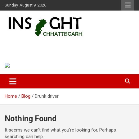
Skip
Sunday, August 9, 2026
to
content
Insight Chhattisgarh
Chhattisgarh Latest News
Home
Blog
Drunk driver
Nothing Found
It seems we can’t find what you’re looking for. Perhaps
searching can help.