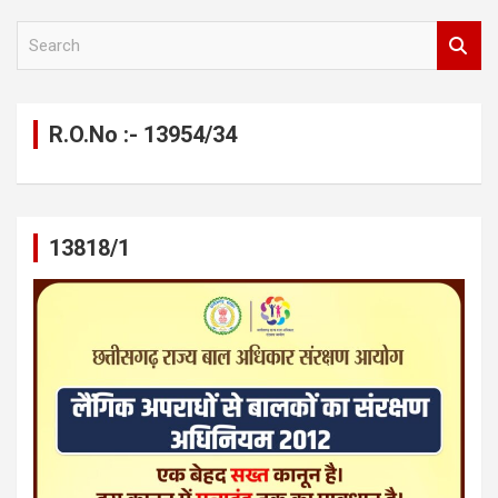
S
e
a
r
c
R.O.No :- 13954/34
h
13818/1