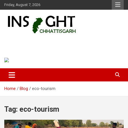
Skip
Friday, August 7, 2026
to
content
Insight Chhattisgarh
Chhattisgarh Latest News
Home
Blog
eco-tourism
Tag:
eco-tourism