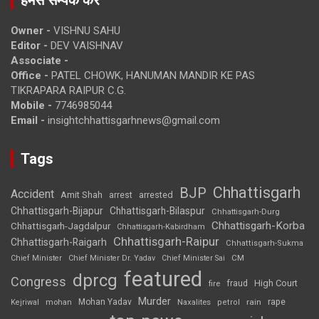
हमसे सम्पर्क करें
Owner -
VISHNU SAHU
Editor -
DEV VAISHNAV
Associate -
Office -
PATEL CHOWK, HANUMAN MANDIR KE PAS
TIKRAPARA RAIPUR C.G.
Mobile -
7746985044
Email -
insightchhattisgarhnews@gmail.com
Tags
Chhattisgarh
BJP
Accident
Amit Shah
arrested
arrest
Chhattisgarh-Bijapur
Chhattisgarh-Bilaspur
Chhattisgarh-Durg
Chhattisgarh-Korba
Chhattisgarh-Jagdalpur
Chhattisgarh-Kabirdham
Chhattisgarh-Raipur
Chhattisgarh-Raigarh
Chhattisgarh-Sukma
CM
Chief Minister
Chief Minister Dr. Yadav
Chief Minister Sai
featured
dprcg
Congress
High Court
fire
fraud
Murder
rape
Mohan Yadav
Naxalites
rain
Kejriwal
mohan
petrol