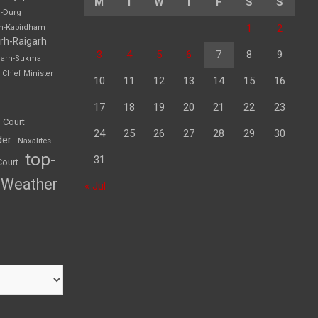
M
T
W
T
F
S
S
h-Durg
1
2
rh-Kabirdham
rh-Raigarh
3
4
5
6
7
8
9
garh-Sukma
Chief Minister
10
11
12
13
14
15
16
17
18
19
20
21
22
23
 Court
24
25
26
27
28
29
30
der
Naxalites
top-
31
Court
Weather
« Jul