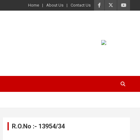
Home
About Us
Contact Us
R.O.No :- 13954/34