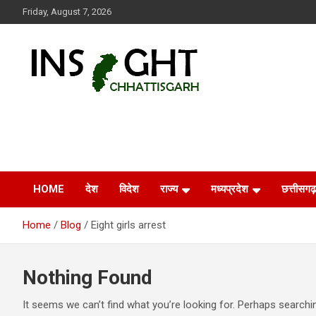
Skip
Friday, August 7, 2026
to
content
Insight Chhattisgarh
Chhattisgarh Latest News
HOME
देश
विदेश
राज्य
मध्यप्रदेश
छत्तीसगढ़
Home
Blog
Eight girls arrest
Nothing Found
It seems we can’t find what you’re looking for. Perhaps searchi