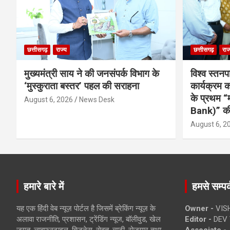
छत्तीसगढ़
राज्य
छत्तीसगढ़
राज
मुख्यमंत्री साय ने की जनसंपर्क विभाग के
विश्व स्तनप
‘मुस्कुराता बस्तर’ पहल की सराहना
कार्यक्रम
के प्रथम “
August 6, 2026
News Desk
Bank)” की
August 6, 2
हमारे बारे में
हमसे सम्पर्
यह एक हिंदी वेब न्यूज़ पोर्टल है जिसमें ब्रेकिंग न्यूज़ के
Owner -
VIS
अलावा राजनीति, प्रशासन, ट्रेंडिंग न्यूज, बॉलीवुड, खेल
Editor -
DEV 