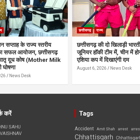
्य
छत्तीसगढ़
राज्य
ान सप्ताह के राज्य स्तरीय
छत्तीसगढ़ की दो खिलाड़ी भारत
 का सफल आयोजन, छत्तीसगढ़
जूनियर हॉकी टीम में, चीन में होन
मातृ दूध कोष (Mother Milk
एशिया कप में दिखाएंगी दम
 घोषणा
August 6, 2026
News Desk
026
News Desk
क करें
Tags
HNU SAHU
Accident
Amit Shah
arre
arrest
VAISHNAV
Chhattisgarh
Chhattisgar