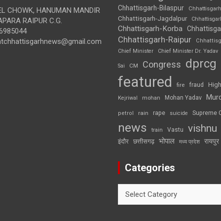
Chhattisgarh-Bilaspur
Chhattisgar
L CHOWK, HANUMAN MANDIR
Chhattisgarh-Jagdalpur
Chhattisga
APARA RAIPUR C.G.
Chhattisgarh-Korba
Chhattisga
6985044
Chhattisgarh-Raipur
ghtchhattisgarhnews@gmail.com
Chhattis
Chief Minister
Chief Minister Dr. Yadav
dprcg
Congress
CM
Sai
featured
High
fire
fraud
Mur
Mohan Yadav
Kejriwal
mohan
rape
Supreme 
rain
petrol
suicide
news
vishnu
Vastu
train
भोपाल
रायपुर
इंदौर
छत्तीसगढ़
मध्य प्रदेश
Categories
Categories