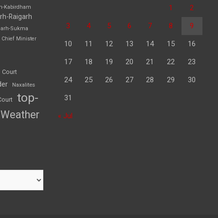
1
2
rh-Kabirdham
rh-Raigarh
3
4
5
6
7
8
9
garh-Sukma
Chief Minister
10
11
12
13
14
15
16
17
18
19
20
21
22
23
 Court
24
25
26
27
28
29
30
der
Naxalites
top-
31
Court
Weather
« Jul