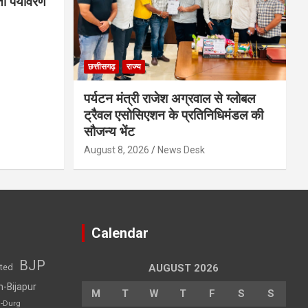
तो पर्यावरण
छत्तीसगढ़
राज्य
पर्यटन मंत्री राजेश अग्रवाल से ग्लोबल
ट्रैवल एसोसिएशन के प्रतिनिधिमंडल की
सौजन्य भेंट
August 8, 2026
News Desk
Calendar
BJP
sted
AUGUST 2026
h-Bijapur
M
T
W
T
F
S
S
h-Durg