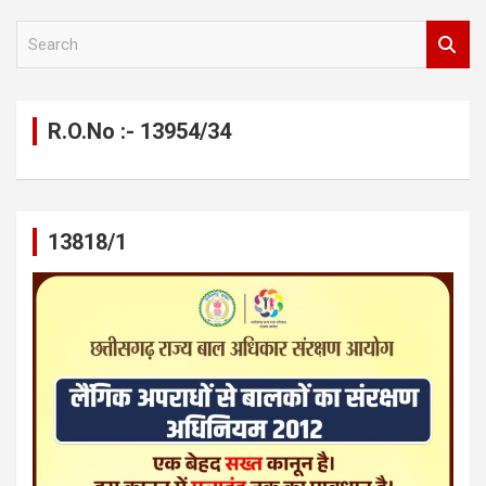
S
e
a
r
c
R.O.No :- 13954/34
h
13818/1