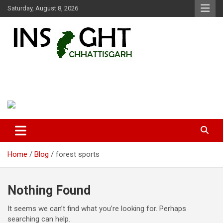
Skip
Saturday, August 8, 2026
to
content
Insight Chhattisgarh
Chhattisgarh Latest News
Home
Blog
forest sports
Nothing Found
It seems we can’t find what you’re looking for. Perhaps
searching can help.