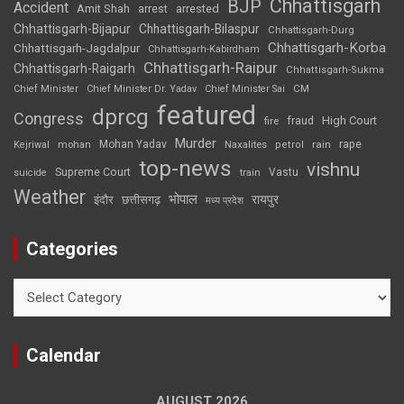
Chhattisgarh
BJP
Accident
Amit Shah
arrested
arrest
Chhattisgarh-Bijapur
Chhattisgarh-Bilaspur
Chhattisgarh-Durg
Chhattisgarh-Korba
Chhattisgarh-Jagdalpur
Chhattisgarh-Kabirdham
Chhattisgarh-Raipur
Chhattisgarh-Raigarh
Chhattisgarh-Sukma
CM
Chief Minister
Chief Minister Dr. Yadav
Chief Minister Sai
featured
dprcg
Congress
High Court
fire
fraud
Murder
rape
Mohan Yadav
Naxalites
rain
Kejriwal
mohan
petrol
top-news
vishnu
Supreme Court
Vastu
suicide
train
Weather
भोपाल
रायपुर
इंदौर
छत्तीसगढ़
मध्य प्रदेश
Categories
Categories
Calendar
AUGUST 2026