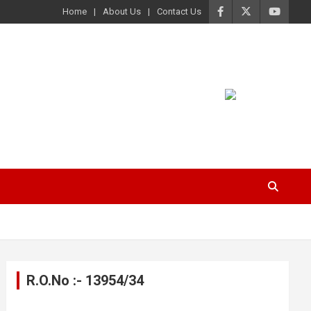
Home
About Us
Contact Us
R.O.No :- 13954/34