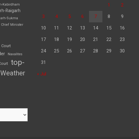
1
2
rh-Kabirdham
rh-Raigarh
3
4
5
6
7
8
9
garh-Sukma
Chief Minister
10
11
12
13
14
15
16
17
18
19
20
21
22
23
 Court
24
25
26
27
28
29
30
der
Naxalites
top-
31
Court
Weather
« Jul