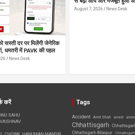
से बढ़ी आय और मजबूत हुआ आत
August 7, 2026
News Desk
्य
ो सस्ती दर पर मिलेंगी जेनेरिक
ं, धमतरी में PAVK की पहल
026
News Desk
क करें
Tags
HNU SAHU
Accident
Amit Shah
arre
arrest
VAISHNAV
Chhattisgarh
Chhattisgar
Chhattisgarh-Bilaspur
Chhattisgar
L CHOWK, HANUMAN MANDIR