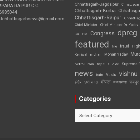
Chhattisgarh-Jagdalpur
Chhattisga
APARA RAIPUR C.G.
Chhattisgarh-Korba
Chhattisga
6985044
Chhattisgarh-Raipur
ghtchhattisgarhnews@gmail.com
Chhattis
Chief Minister
Chief Minister Dr. Yadav
dprcg
Congress
CM
Sai
featured
High
fire
fraud
Mur
Mohan Yadav
Kejriwal
mohan
rape
Supreme 
rain
petrol
suicide
news
vishnu
Vastu
train
भोपाल
रायपुर
इंदौर
छत्तीसगढ़
मध्य प्रदेश
Categories
Categories