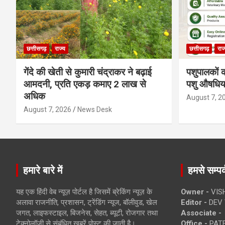
छत्तीसगढ़
राज्य
छत्तीसगढ़
राज
गेंदे की खेती से कुमारी चंद्राकर ने बढ़ाई
पशुपालकों क
आमदनी, प्रति एकड़ कमाए 2 लाख से
पशु औषधिया
अधिक
August 7, 2
August 7, 2026
News Desk
हमारे बारे में
हमसे सम्पर्
यह एक हिंदी वेब न्यूज़ पोर्टल है जिसमें ब्रेकिंग न्यूज़ के
Owner -
VIS
अलावा राजनीति, प्रशासन, ट्रेंडिंग न्यूज, बॉलीवुड, खेल
Editor -
DEV 
जगत, लाइफस्टाइल, बिजनेस, सेहत, ब्यूटी, रोजगार तथा
Associate -
टेक्नोलॉजी से संबंधित खबरें पोस्ट की जाती है।
Office -
PATE