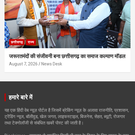
छत्तीसगढ़
राज्य
जरूरतमंदों की संजीवनी बना छत्तीसगढ़ का समाज कल्याण मॉडल
August 7, 2026
News Desk
हमारे बारे में
यह एक हिंदी वेब न्यूज़ पोर्टल है जिसमें ब्रेकिंग न्यूज़ के अलावा राजनीति, प्रशासन,
ट्रेंडिंग न्यूज, बॉलीवुड, खेल जगत, लाइफस्टाइल, बिजनेस, सेहत, ब्यूटी, रोजगार
तथा टेक्नोलॉजी से संबंधित खबरें पोस्ट की जाती है।