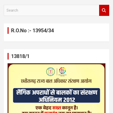
S
e
a
r
c
R.O.No :- 13954/34
h
13818/1