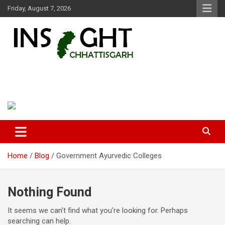
Skip
Friday, August 7, 2026
to
content
Insight Chhattisgarh
Chhattisgarh Latest News
Home
Blog
Government Ayurvedic Colleges
Nothing Found
It seems we can’t find what you’re looking for. Perhaps
searching can help.