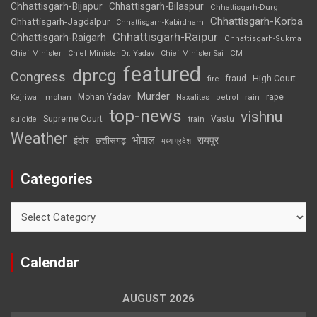
Chhattisgarh-Bijapur
Chhattisgarh-Bilaspur
Chhattisgarh-Durg
Chhattisgarh-Korba
Chhattisgarh-Jagdalpur
Chhattisgarh-Kabirdham
Chhattisgarh-Raipur
Chhattisgarh-Raigarh
Chhattisgarh-Sukma
CM
Chief Minister
Chief Minister Dr. Yadav
Chief Minister Sai
featured
dprcg
Congress
High Court
fire
fraud
Murder
rape
Mohan Yadav
Naxalites
rain
Kejriwal
mohan
petrol
top-news
vishnu
Supreme Court
Vastu
suicide
train
Weather
भोपाल
रायपुर
इंदौर
छत्तीसगढ़
मध्य प्रदेश
Categories
Categories
Calendar
AUGUST 2026