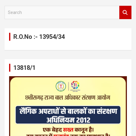
S
e
a
r
c
R.O.No :- 13954/34
h
13818/1