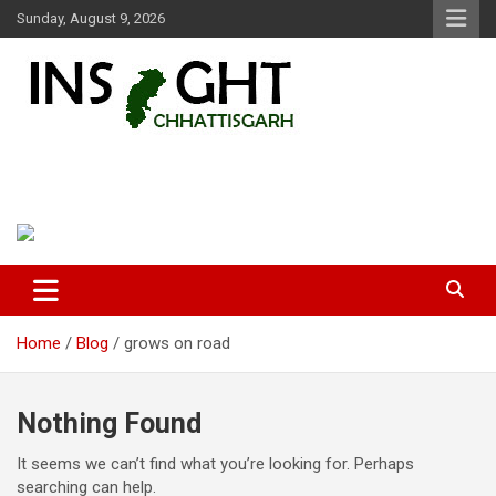
Skip
Sunday, August 9, 2026
to
content
Insight Chhattisgarh
Chhattisgarh Latest News
Home
Blog
grows on road
Nothing Found
It seems we can’t find what you’re looking for. Perhaps
searching can help.