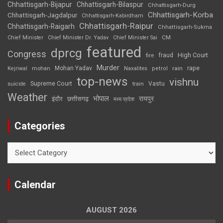
Chhattisgarh-Bijapur
Chhattisgarh-Bilaspur
Chhattisgarh-Durg
Chhattisgarh-Korba
Chhattisgarh-Jagdalpur
Chhattisgarh-Kabirdham
Chhattisgarh-Raipur
Chhattisgarh-Raigarh
Chhattisgarh-Sukma
CM
Chief Minister
Chief Minister Dr. Yadav
Chief Minister Sai
featured
dprcg
Congress
High Court
fire
fraud
Murder
rape
Mohan Yadav
Naxalites
rain
Kejriwal
mohan
petrol
top-news
vishnu
Supreme Court
Vastu
suicide
train
Weather
भोपाल
रायपुर
इंदौर
छत्तीसगढ़
मध्य प्रदेश
Categories
Categories
Calendar
AUGUST 2026