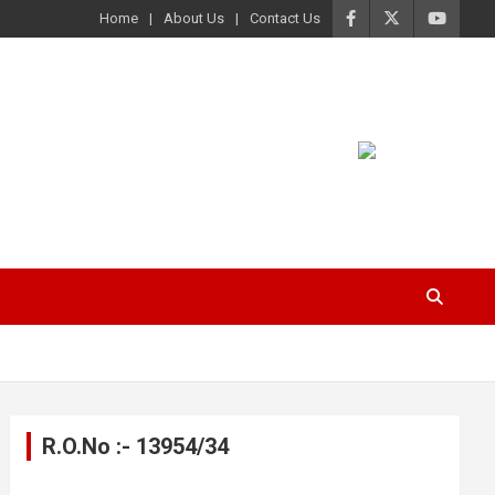
Home
About Us
Contact Us
R.O.No :- 13954/34