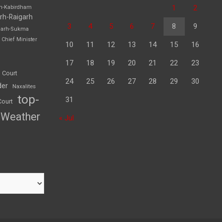
1
2
rh-Kabirdham
rh-Raigarh
3
4
5
6
7
8
9
garh-Sukma
Chief Minister
10
11
12
13
14
15
16
17
18
19
20
21
22
23
 Court
24
25
26
27
28
29
30
der
Naxalites
top-
31
Court
Weather
« Jul