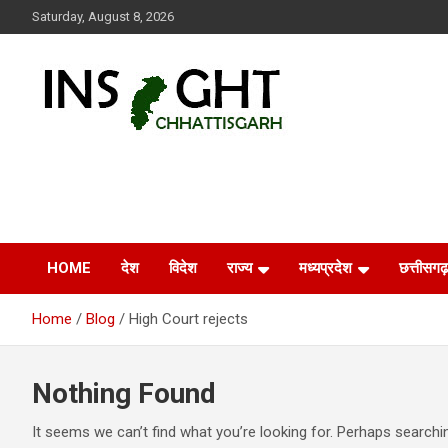
Skip
Saturday, August 8, 2026
to
content
Insight Chhattisgarh
Chhattisgarh Latest News
HOME
देश
विदेश
राज्य
मध्यप्रदेश
छत्तीसगढ़
Home
Blog
High Court rejects
Nothing Found
It seems we can’t find what you’re looking for. Perhaps searchi