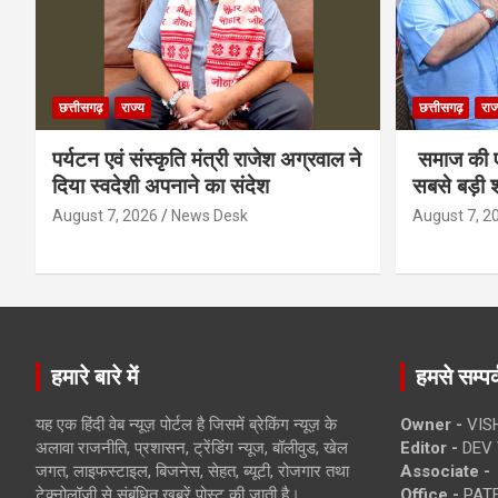
छत्तीसगढ़
राज्य
छत्तीसगढ़
राज
पर्यटन एवं संस्कृति मंत्री राजेश अग्रवाल ने
समाज की ए
दिया स्वदेशी अपनाने का संदेश
सबसे बड़ी श
August 7, 2026
News Desk
August 7, 2
हमारे बारे में
हमसे सम्पर्
यह एक हिंदी वेब न्यूज़ पोर्टल है जिसमें ब्रेकिंग न्यूज़ के
Owner -
VIS
अलावा राजनीति, प्रशासन, ट्रेंडिंग न्यूज, बॉलीवुड, खेल
Editor -
DEV 
जगत, लाइफस्टाइल, बिजनेस, सेहत, ब्यूटी, रोजगार तथा
Associate -
टेक्नोलॉजी से संबंधित खबरें पोस्ट की जाती है।
Office -
PATE