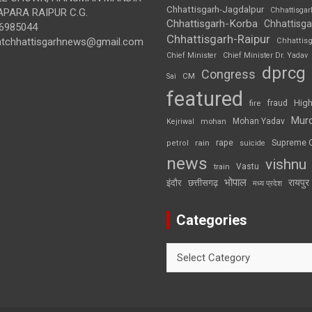
Chhattisgarh-Jagdalpur
Chhattisga
APARA RAIPUR C.G.
Chhattisgarh-Korba
Chhattisga
6985044
Chhattisgarh-Raipur
ghtchhattisgarhnews@gmail.com
Chhattis
Chief Minister
Chief Minister Dr. Yadav
dprcg
Congress
CM
Sai
featured
High
fire
fraud
Mur
Mohan Yadav
Kejriwal
mohan
rape
Supreme 
rain
petrol
suicide
news
vishnu
Vastu
train
भोपाल
रायपुर
इंदौर
छत्तीसगढ़
मध्य प्रदेश
Categories
Categories