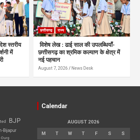
छत्तीसगढ़
राज्य
देश स्तरीय
विशेष लेख : ढाई साल की उपलब्धियाँ-
शनी में
छत्तीसगढ़ का श्रमिक कल्याण के क्षेत्र में
री
नई पहचान
August 7, 2026
News Desk
Calendar
BJP
sted
AUGUST 2026
h-Bijapur
M
T
W
T
F
S
S
h-Durg