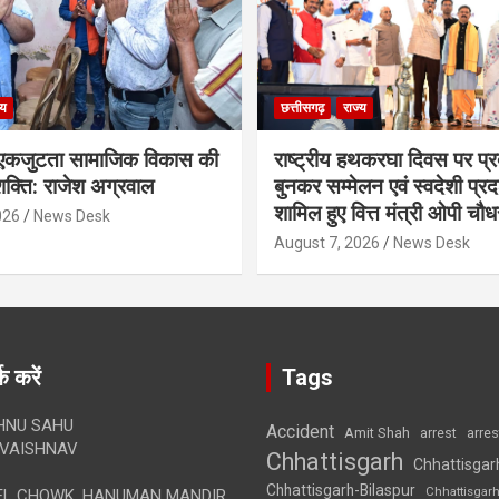
्य
छत्तीसगढ़
राज्य
कजुटता सामाजिक विकास की
राष्ट्रीय हथकरघा दिवस पर प्र
क्ति: राजेश अग्रवाल
बुनकर सम्मेलन एवं स्वदेशी प्रदर्
शामिल हुए वित्त मंत्री ओपी चौध
026
News Desk
August 7, 2026
News Desk
क करें
Tags
HNU SAHU
Accident
Amit Shah
arre
arrest
VAISHNAV
Chhattisgarh
Chhattisgar
Chhattisgarh-Bilaspur
Chhattisgar
L CHOWK, HANUMAN MANDIR