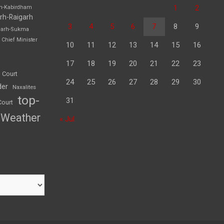
1
2
rh-Kabirdham
rh-Raigarh
3
4
5
6
7
8
9
garh-Sukma
Chief Minister
10
11
12
13
14
15
16
17
18
19
20
21
22
23
 Court
24
25
26
27
28
29
30
der
Naxalites
top-
31
Court
Weather
« Jul