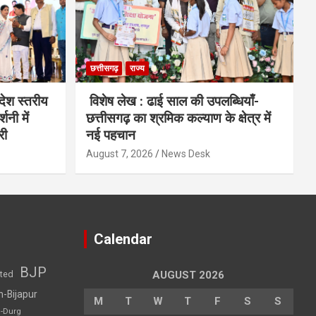
छत्तीसगढ़
राज्य
देश स्तरीय
विशेष लेख : ढाई साल की उपलब्धियाँ-
शनी में
छत्तीसगढ़ का श्रमिक कल्याण के क्षेत्र में
री
नई पहचान
August 7, 2026
News Desk
Calendar
BJP
sted
AUGUST 2026
h-Bijapur
M
T
W
T
F
S
S
h-Durg