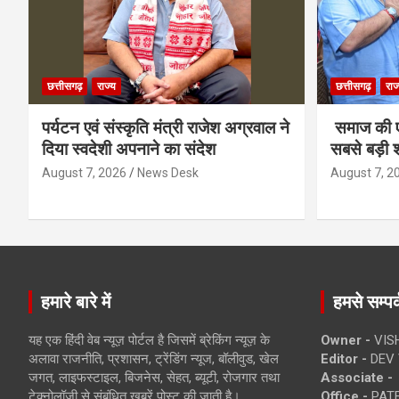
छत्तीसगढ़
राज्य
छत्तीसगढ़
राज
पर्यटन एवं संस्कृति मंत्री राजेश अग्रवाल ने
समाज की ए
दिया स्वदेशी अपनाने का संदेश
सबसे बड़ी श
August 7, 2026
News Desk
August 7, 2
हमारे बारे में
हमसे सम्पर्
यह एक हिंदी वेब न्यूज़ पोर्टल है जिसमें ब्रेकिंग न्यूज़ के
Owner -
VIS
अलावा राजनीति, प्रशासन, ट्रेंडिंग न्यूज, बॉलीवुड, खेल
Editor -
DEV 
जगत, लाइफस्टाइल, बिजनेस, सेहत, ब्यूटी, रोजगार तथा
Associate -
टेक्नोलॉजी से संबंधित खबरें पोस्ट की जाती है।
Office -
PATE