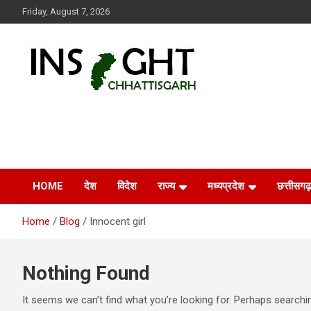
Skip
Friday, August 7, 2026
to
content
Insight Chhattisgarh
Chhattisgarh Latest News
HOME
देश
विदेश
राज्य
मध्यप्रदेश
छत्तीसगढ़
Home
Blog
Innocent girl
Nothing Found
It seems we can’t find what you’re looking for. Perhaps searchi