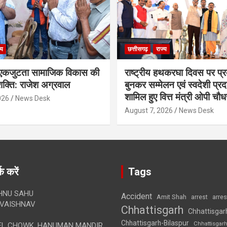
्य
छत्तीसगढ़
राज्य
कजुटता सामाजिक विकास की
राष्ट्रीय हथकरघा दिवस पर प्र
क्ति: राजेश अग्रवाल
बुनकर सम्मेलन एवं स्वदेशी प्रदर्
शामिल हुए वित्त मंत्री ओपी चौध
026
News Desk
August 7, 2026
News Desk
क करें
Tags
HNU SAHU
Accident
Amit Shah
arre
arrest
VAISHNAV
Chhattisgarh
Chhattisgar
Chhattisgarh-Bilaspur
Chhattisgar
L CHOWK, HANUMAN MANDIR