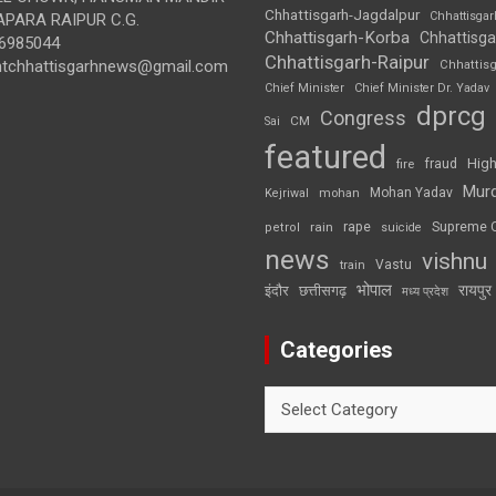
Chhattisgarh-Jagdalpur
Chhattisga
APARA RAIPUR C.G.
Chhattisgarh-Korba
Chhattisga
6985044
Chhattisgarh-Raipur
ghtchhattisgarhnews@gmail.com
Chhattis
Chief Minister
Chief Minister Dr. Yadav
dprcg
Congress
CM
Sai
featured
High
fire
fraud
Mur
Mohan Yadav
Kejriwal
mohan
rape
Supreme 
rain
petrol
suicide
news
vishnu
Vastu
train
भोपाल
रायपुर
इंदौर
छत्तीसगढ़
मध्य प्रदेश
Categories
Categories