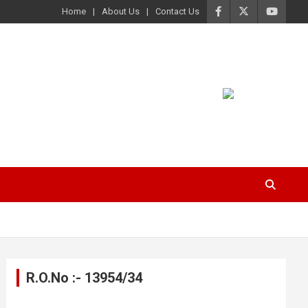
Home
About Us
Contact Us
R.O.No :- 13954/34