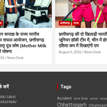
्य
छत्तीसगढ़
राज्य
ान सप्ताह के राज्य स्तरीय
छत्तीसगढ़ की दो खिलाड़ी भारत
 का सफल आयोजन, छत्तीसगढ़
जूनियर हॉकी टीम में, चीन में होन
मातृ दूध कोष (Mother Milk
एशिया कप में दिखाएंगी दम
 घोषणा
August 6, 2026
News Desk
026
News Desk
क करें
Tags
HNU SAHU
Accident
Amit Shah
arre
arrest
VAISHNAV
Chhattisgarh
Chhattisgar