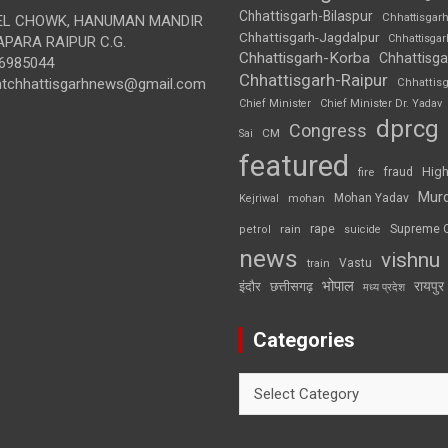
Chhattisgarh-Bilaspur
Chhattisgar
L CHOWK, HANUMAN MANDIR
Chhattisgarh-Jagdalpur
Chhattisga
APARA RAIPUR C.G.
Chhattisgarh-Korba
Chhattisga
6985044
Chhattisgarh-Raipur
ghtchhattisgarhnews@gmail.com
Chhattis
Chief Minister
Chief Minister Dr. Yadav
dprcg
Congress
CM
Sai
featured
High
fire
fraud
Mur
Mohan Yadav
Kejriwal
mohan
rape
Supreme 
rain
petrol
suicide
news
vishnu
Vastu
train
भोपाल
रायपुर
इंदौर
छत्तीसगढ़
मध्य प्रदेश
Categories
Categories