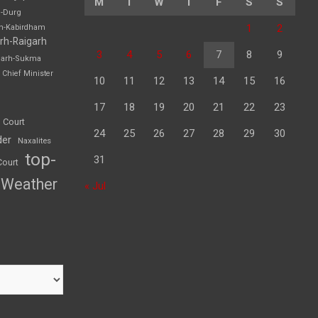
M
T
W
T
F
S
S
h-Durg
1
2
rh-Kabirdham
rh-Raigarh
3
4
5
6
7
8
9
garh-Sukma
Chief Minister
10
11
12
13
14
15
16
17
18
19
20
21
22
23
 Court
24
25
26
27
28
29
30
der
Naxalites
top-
31
Court
Weather
« Jul