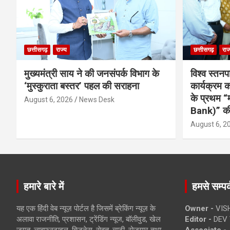
छत्तीसगढ़
राज्य
छत्तीसगढ़
राज
मुख्यमंत्री साय ने की जनसंपर्क विभाग के
विश्व स्तनप
‘मुस्कुराता बस्तर’ पहल की सराहना
कार्यक्रम
के प्रथम “
August 6, 2026
News Desk
Bank)” की
August 6, 2
हमारे बारे में
हमसे सम्पर्
यह एक हिंदी वेब न्यूज़ पोर्टल है जिसमें ब्रेकिंग न्यूज़ के
Owner -
VIS
अलावा राजनीति, प्रशासन, ट्रेंडिंग न्यूज, बॉलीवुड, खेल
Editor -
DEV 