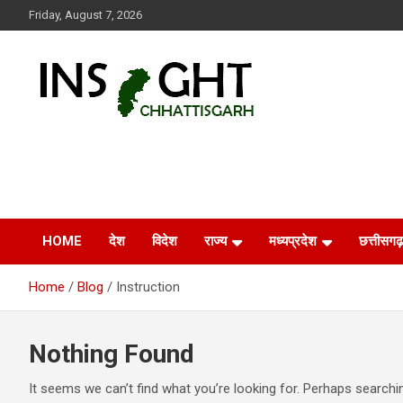
Skip
Friday, August 7, 2026
to
content
Insight Chhattisgarh
Chhattisgarh Latest News
HOME
देश
विदेश
राज्य
मध्यप्रदेश
छत्तीसगढ़
Home
Blog
Instruction
Nothing Found
It seems we can’t find what you’re looking for. Perhaps searchi