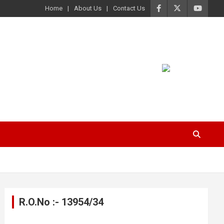
Home
About Us
Contact Us
R.O.No :- 13954/34