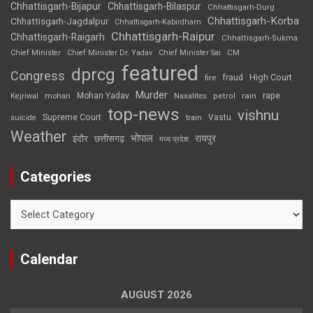
Chhattisgarh-Bijapur
Chhattisgarh-Bilaspur
Chhattisgarh-Durg
Chhattisgarh-Korba
Chhattisgarh-Jagdalpur
Chhattisgarh-Kabirdham
Chhattisgarh-Raipur
Chhattisgarh-Raigarh
Chhattisgarh-Sukma
CM
Chief Minister
Chief Minister Dr. Yadav
Chief Minister Sai
featured
dprcg
Congress
High Court
fire
fraud
Murder
rape
Mohan Yadav
Naxalites
rain
Kejriwal
mohan
petrol
top-news
vishnu
Supreme Court
Vastu
suicide
train
Weather
भोपाल
रायपुर
इंदौर
छत्तीसगढ़
मध्य प्रदेश
Categories
Categories
Calendar
AUGUST 2026