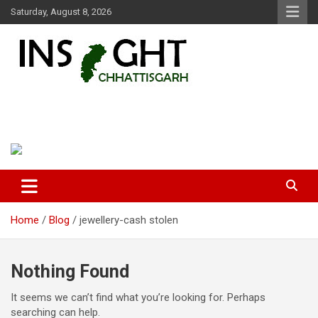
Skip
Saturday, August 8, 2026
to
content
Insight Chhattisgarh
Chhattisgarh Latest News
Home
Blog
jewellery-cash stolen
Nothing Found
It seems we can’t find what you’re looking for. Perhaps
searching can help.