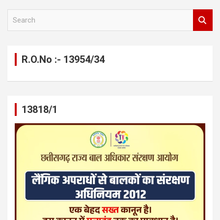
S
e
a
r
c
R.O.No :- 13954/34
h
13818/1