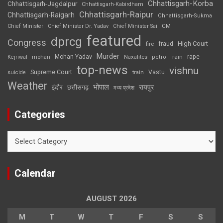
Chhattisgarh-Korba
Chhattisgarh-Jagdalpur
Chhattisgarh-Kabirdham
Chhattisgarh-Raipur
Chhattisgarh-Raigarh
Chhattisgarh-Sukma
CM
Chief Minister
Chief Minister Dr. Yadav
Chief Minister Sai
featured
dprcg
Congress
High Court
fire
fraud
Murder
rape
Mohan Yadav
Naxalites
rain
Kejriwal
mohan
petrol
top-news
vishnu
Supreme Court
Vastu
suicide
train
Weather
भोपाल
रायपुर
इंदौर
छत्तीसगढ़
मध्य प्रदेश
Categories
Categories
Calendar
AUGUST 2026
M
T
W
T
F
S
S