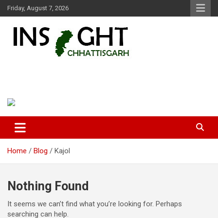
Skip
Friday, August 7, 2026
to
content
Insight Chhattisgarh
Chhattisgarh Latest News
Home
Blog
Kajol
Nothing Found
It seems we can’t find what you’re looking for. Perhaps
searching can help.