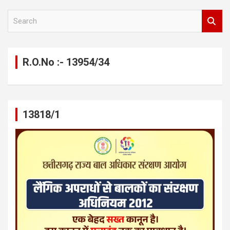
S
e
a
r
c
R.O.No :- 13954/34
h
13818/1