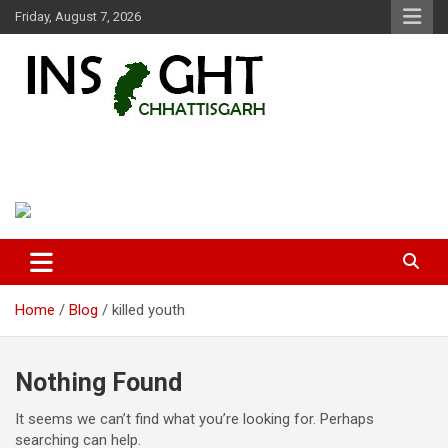
Skip
Friday, August 7, 2026
to
content
Insight Chhattisgarh
Chhattisgarh Latest News
Home
Blog
killed youth
Nothing Found
It seems we can’t find what you’re looking for. Perhaps
searching can help.