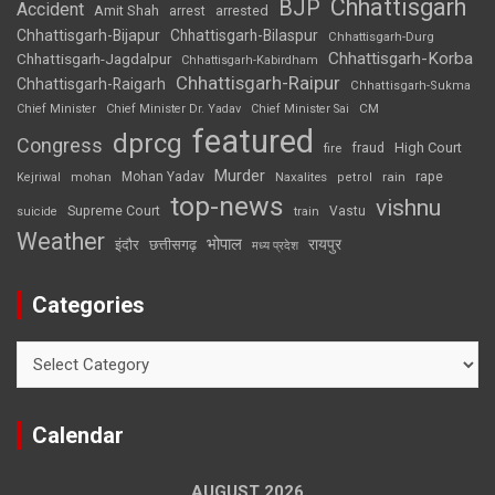
Chhattisgarh
BJP
Accident
Amit Shah
arrested
arrest
Chhattisgarh-Bijapur
Chhattisgarh-Bilaspur
Chhattisgarh-Durg
Chhattisgarh-Korba
Chhattisgarh-Jagdalpur
Chhattisgarh-Kabirdham
Chhattisgarh-Raipur
Chhattisgarh-Raigarh
Chhattisgarh-Sukma
CM
Chief Minister
Chief Minister Dr. Yadav
Chief Minister Sai
featured
dprcg
Congress
High Court
fire
fraud
Murder
rape
Mohan Yadav
Naxalites
rain
Kejriwal
mohan
petrol
top-news
vishnu
Supreme Court
Vastu
suicide
train
Weather
भोपाल
रायपुर
इंदौर
छत्तीसगढ़
मध्य प्रदेश
Categories
Categories
Calendar
AUGUST 2026