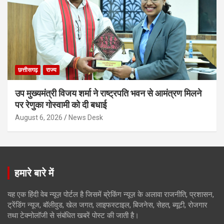
छत्तीसगढ़
राज्य
उप मुख्यमंत्री विजय शर्मा ने राष्ट्रपति भवन से आमंत्रण मिलने
पर रेणुका गोस्वामी को दी बधाई
August 6, 2026
News Desk
हमारे बारे में
यह एक हिंदी वेब न्यूज़ पोर्टल है जिसमें ब्रेकिंग न्यूज़ के अलावा राजनीति, प्रशासन,
ट्रेंडिंग न्यूज, बॉलीवुड, खेल जगत, लाइफस्टाइल, बिजनेस, सेहत, ब्यूटी, रोजगार
तथा टेक्नोलॉजी से संबंधित खबरें पोस्ट की जाती है।