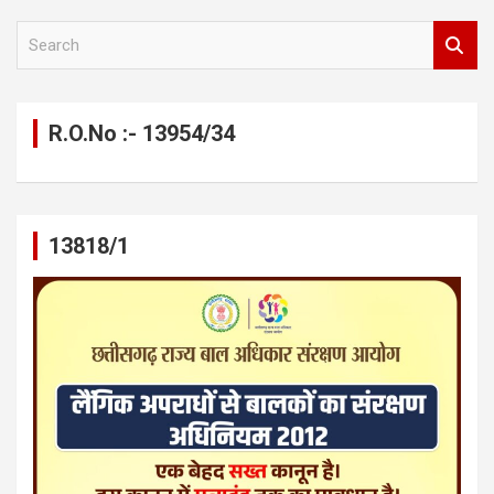
S
e
a
r
c
R.O.No :- 13954/34
h
13818/1