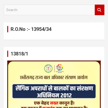
S
e
a
r
c
R.O.No :- 13954/34
h
13818/1