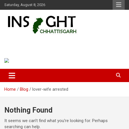
Skip
Saturday, August 8, 2026
to
content
Insight Chhattisgarh
Chhattisgarh Latest News
Home
Blog
lover-wife arrested
Nothing Found
It seems we can’t find what you’re looking for. Perhaps
searching can help.