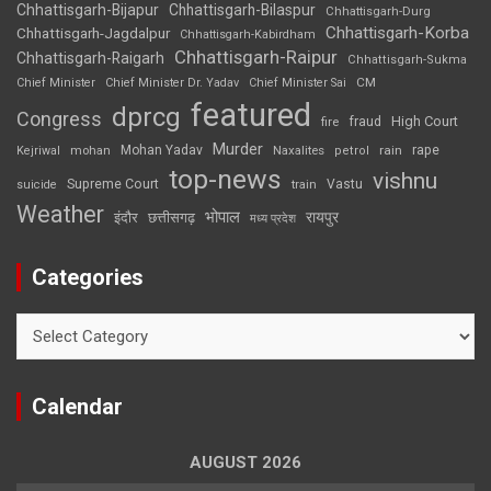
Chhattisgarh-Bijapur
Chhattisgarh-Bilaspur
Chhattisgarh-Durg
Chhattisgarh-Korba
Chhattisgarh-Jagdalpur
Chhattisgarh-Kabirdham
Chhattisgarh-Raipur
Chhattisgarh-Raigarh
Chhattisgarh-Sukma
CM
Chief Minister
Chief Minister Dr. Yadav
Chief Minister Sai
featured
dprcg
Congress
High Court
fire
fraud
Murder
rape
Mohan Yadav
Naxalites
rain
Kejriwal
mohan
petrol
top-news
vishnu
Supreme Court
Vastu
suicide
train
Weather
भोपाल
रायपुर
इंदौर
छत्तीसगढ़
मध्य प्रदेश
Categories
Categories
Calendar
AUGUST 2026