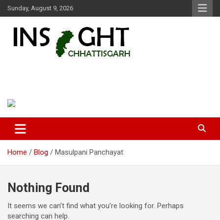
Skip
Sunday, August 9, 2026
to
content
Insight Chhattisgarh
Chhattisgarh Latest News
Home
Blog
Masulpani Panchayat
Nothing Found
It seems we can’t find what you’re looking for. Perhaps
searching can help.