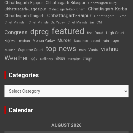
Chhattisgarh-Bijapur
Chhattisgarh-Bilaspur
Chhattisgarh-Durg
Chhattisgarh-Korba
Chhattisgarh-Jagdalpur
Chhattisgarh-Kabirdham
Chhattisgarh-Raipur
Chhattisgarh-Raigarh
Chhattisgarh-Sukma
CM
Chief Minister
Chief Minister Dr. Yadav
Chief Minister Sai
featured
dprcg
Congress
High Court
fire
fraud
Murder
rape
Mohan Yadav
Naxalites
rain
Kejriwal
mohan
petrol
top-news
vishnu
Supreme Court
Vastu
suicide
train
Weather
भोपाल
रायपुर
इंदौर
छत्तीसगढ़
मध्य प्रदेश
Categories
Categories
Calendar
AUGUST 2026