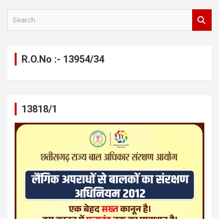
S
e
a
r
c
R.O.No :- 13954/34
h
13818/1