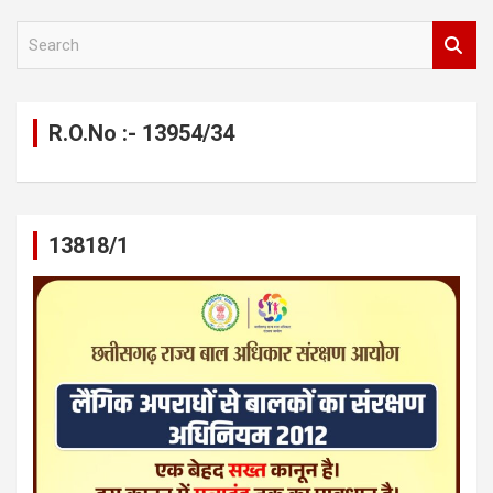
S
e
a
r
c
R.O.No :- 13954/34
h
13818/1