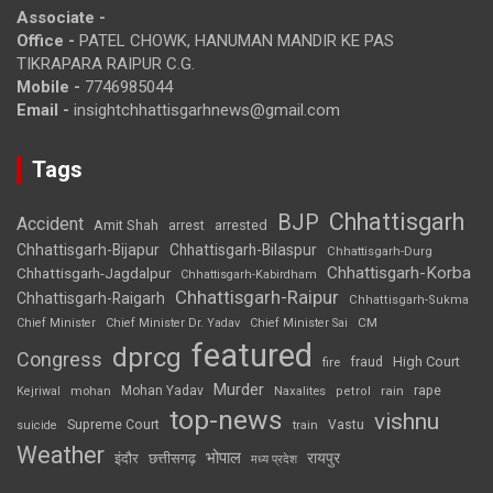
Associate -
Office -
PATEL CHOWK, HANUMAN MANDIR KE PAS
TIKRAPARA RAIPUR C.G.
Mobile -
7746985044
Email -
insightchhattisgarhnews@gmail.com
Tags
Chhattisgarh
BJP
Accident
Amit Shah
arrested
arrest
Chhattisgarh-Bijapur
Chhattisgarh-Bilaspur
Chhattisgarh-Durg
Chhattisgarh-Korba
Chhattisgarh-Jagdalpur
Chhattisgarh-Kabirdham
Chhattisgarh-Raipur
Chhattisgarh-Raigarh
Chhattisgarh-Sukma
CM
Chief Minister
Chief Minister Dr. Yadav
Chief Minister Sai
featured
dprcg
Congress
High Court
fire
fraud
Murder
rape
Mohan Yadav
Naxalites
rain
Kejriwal
mohan
petrol
top-news
vishnu
Supreme Court
Vastu
suicide
train
Weather
भोपाल
रायपुर
इंदौर
छत्तीसगढ़
मध्य प्रदेश