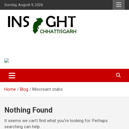
Skip
Sunday, August 9, 2026
to
content
Insight Chhattisgarh
Chhattisgarh Latest News
Home
Blog
Miscreant stabs
Nothing Found
It seems we can’t find what you’re looking for. Perhaps
searching can help.