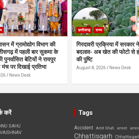
्य
छत्तीसगढ़
राज्य
शासन में ग्रामोद्योग विभाग की
गिरदावरी प्रक्रिया में सरकार ने
ीसगढ़ में पहली बार सुकमा के
बदलाव- अब खेत की फोटो से 
पुनर्वासित बेटियों ने रायपुर
की पुष्टि
े मंच पर दिखाई प्रतिभा
August 8, 2026
News Desk
026
News Desk
क करें
Tags
HNU SAHU
Accident
Amit Shah
arre
arrest
VAISHNAV
Chhattisgarh
Chhattisgar