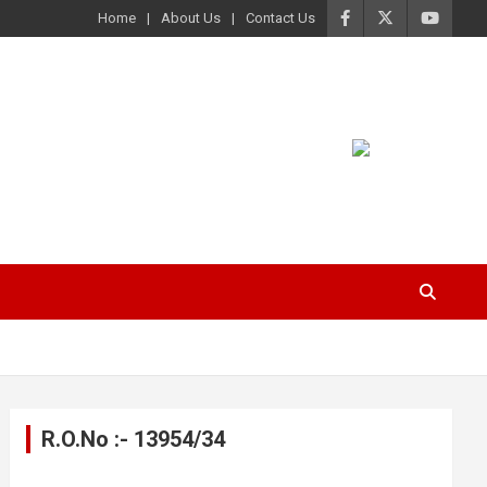
Home
About Us
Contact Us
R.O.No :- 13954/34