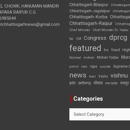
Chhattisgarh-Bilaspur
Chhattisgar
L CHOWK, HANUMAN MANDIR
Chhattisgarh-Jagdalpur
Chhattisga
APARA RAIPUR C.G.
Chhattisgarh-Korba
Chhattisga
6985044
Chhattisgarh-Raipur
ghtchhattisgarhnews@gmail.com
Chhattis
Chief Minister
Chief Minister Dr. Yadav
dprcg
Congress
CM
Sai
featured
High
fire
fraud
Mur
Mohan Yadav
Kejriwal
mohan
rape
Supreme 
rain
petrol
suicide
news
vishnu
Vastu
train
भोपाल
रायपुर
इंदौर
छत्तीसगढ़
मध्य प्रदेश
Categories
Categories