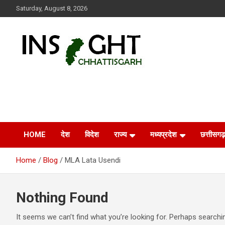
Skip
Saturday, August 8, 2026
to
content
Insight Chhattisgarh
Chhattisgarh Latest News
HOME
देश
विदेश
राज्य
मध्यप्रदेश
छत्तीसगढ़
Home
Blog
MLA Lata Usendi
Nothing Found
It seems we can’t find what you’re looking for. Perhaps searchi