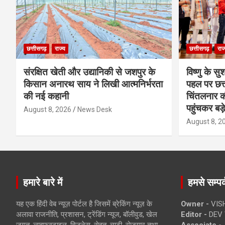
छत्तीसगढ़
राज्य
छत्तीसगढ़
राज
संरक्षित खेती और उद्यानिकी से जशपुर के
विष्णु के सु
किसान अनारथ साय ने लिखी आत्मनिर्भरता
पहल पर छत्त
की नई कहानी
चिंतलनार की 
पहुंचकर बड़
August 8, 2026
News Desk
August 8, 2
हमारे बारे में
हमसे सम्पर्
यह एक हिंदी वेब न्यूज़ पोर्टल है जिसमें ब्रेकिंग न्यूज़ के
Owner -
VIS
अलावा राजनीति, प्रशासन, ट्रेंडिंग न्यूज, बॉलीवुड, खेल
Editor -
DEV 