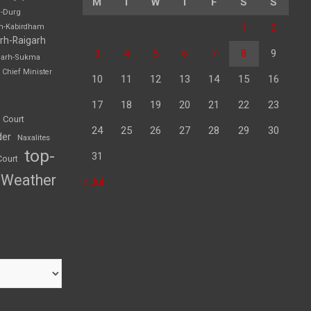
M
T
W
T
F
S
S
h-Durg
1
2
rh-Kabirdham
rh-Raigarh
3
4
5
6
7
8
9
garh-Sukma
Chief Minister
10
11
12
13
14
15
16
17
18
19
20
21
22
23
 Court
24
25
26
27
28
29
30
der
Naxalites
top-
31
Court
Weather
« Jul