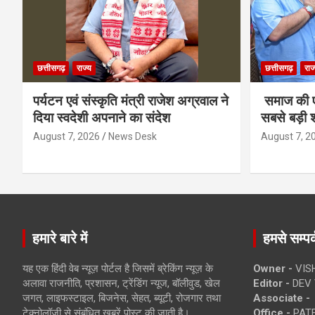
छत्तीसगढ़
राज्य
छत्तीसगढ़
राज
पर्यटन एवं संस्कृति मंत्री राजेश अग्रवाल ने
समाज की ए
दिया स्वदेशी अपनाने का संदेश
सबसे बड़ी श
August 7, 2026
News Desk
August 7, 2
हमारे बारे में
हमसे सम्पर्
यह एक हिंदी वेब न्यूज़ पोर्टल है जिसमें ब्रेकिंग न्यूज़ के
Owner -
VIS
अलावा राजनीति, प्रशासन, ट्रेंडिंग न्यूज, बॉलीवुड, खेल
Editor -
DEV 
जगत, लाइफस्टाइल, बिजनेस, सेहत, ब्यूटी, रोजगार तथा
Associate -
टेक्नोलॉजी से संबंधित खबरें पोस्ट की जाती है।
Office -
PATE