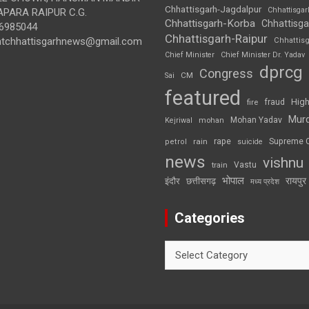
Chhattisgarh-Jagdalpur
Chhattisga
APARA RAIPUR C.G.
Chhattisgarh-Korba
Chhattisga
6985044
Chhattisgarh-Raipur
ghtchhattisgarhnews@gmail.com
Chhattis
Chief Minister
Chief Minister Dr. Yadav
dprcg
Congress
CM
Sai
featured
High
fire
fraud
Mur
Mohan Yadav
Kejriwal
mohan
rape
Supreme 
rain
petrol
suicide
news
vishnu
Vastu
train
भोपाल
रायपुर
इंदौर
छत्तीसगढ़
मध्य प्रदेश
Categories
Categories