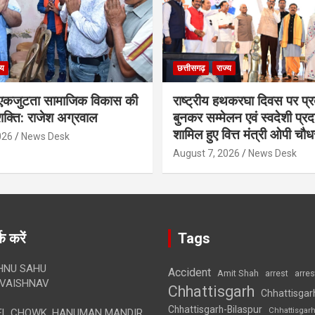
्य
छत्तीसगढ़
राज्य
कजुटता सामाजिक विकास की
राष्ट्रीय हथकरघा दिवस पर प्र
क्ति: राजेश अग्रवाल
बुनकर सम्मेलन एवं स्वदेशी प्रदर्
शामिल हुए वित्त मंत्री ओपी चौध
026
News Desk
August 7, 2026
News Desk
क करें
Tags
HNU SAHU
Accident
Amit Shah
arre
arrest
VAISHNAV
Chhattisgarh
Chhattisgar
Chhattisgarh-Bilaspur
Chhattisgar
L CHOWK, HANUMAN MANDIR