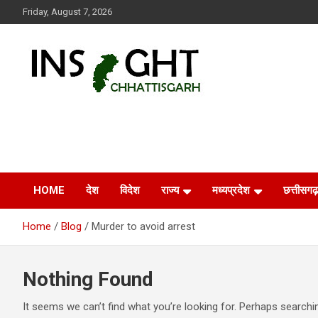
Skip
Friday, August 7, 2026
to
content
Insight Chhattisgarh
Chhattisgarh Latest News
HOME
देश
विदेश
राज्य
मध्यप्रदेश
छत्तीसगढ़
Home
Blog
Murder to avoid arrest
Nothing Found
It seems we can’t find what you’re looking for. Perhaps searchi