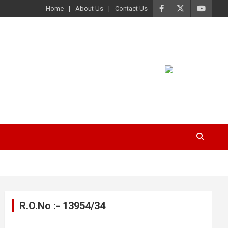
Home
About Us
Contact Us
R.O.No :- 13954/34