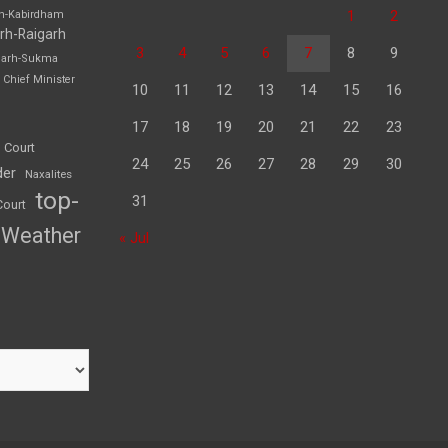
1
2
rh-Kabirdham
rh-Raigarh
3
4
5
6
7
8
9
garh-Sukma
Chief Minister
10
11
12
13
14
15
16
17
18
19
20
21
22
23
 Court
24
25
26
27
28
29
30
der
Naxalites
top-
31
Court
Weather
« Jul