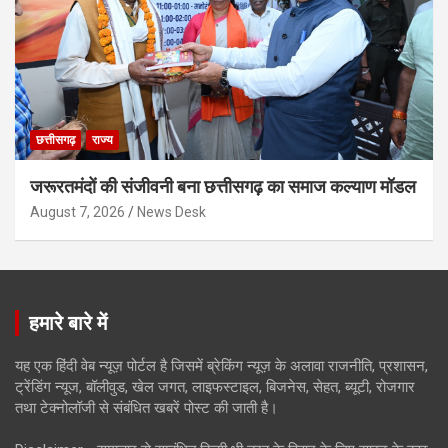
छत्तीसगढ़
राज्य
जरूरतमंदों की संजीवनी बना छत्तीसगढ़ का समाज कल्याण मॉडल
August 7, 2026
News Desk
हमारे बारे में
यह एक हिंदी वेब न्यूज़ पोर्टल है जिसमें ब्रेकिंग न्यूज़ के अलावा राजनीति, प्रशासन,
ट्रेंडिंग न्यूज, बॉलीवुड, खेल जगत, लाइफस्टाइल, बिजनेस, सेहत, ब्यूटी, रोजगार
तथा टेक्नोलॉजी से संबंधित खबरें पोस्ट की जाती है।