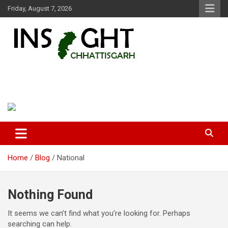
Skip
Friday, August 7, 2026
to
content
Insight Chhattisgarh
Chhattisgarh Latest News
Home
Blog
National
Nothing Found
It seems we can’t find what you’re looking for. Perhaps
searching can help.