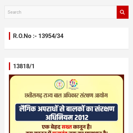
S
e
a
r
c
R.O.No :- 13954/34
h
13818/1