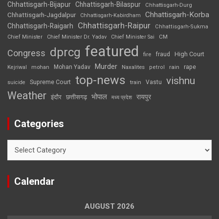
Chhattisgarh-Bijapur
Chhattisgarh-Bilaspur
Chhattisgarh-Durg
Chhattisgarh-Korba
Chhattisgarh-Jagdalpur
Chhattisgarh-Kabirdham
Chhattisgarh-Raipur
Chhattisgarh-Raigarh
Chhattisgarh-Sukma
CM
Chief Minister
Chief Minister Dr. Yadav
Chief Minister Sai
featured
dprcg
Congress
High Court
fire
fraud
Murder
rape
Mohan Yadav
Naxalites
rain
Kejriwal
mohan
petrol
top-news
vishnu
Supreme Court
Vastu
suicide
train
Weather
भोपाल
रायपुर
इंदौर
छत्तीसगढ़
मध्य प्रदेश
Categories
Categories
Calendar
AUGUST 2026