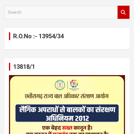
S
e
a
r
c
R.O.No :- 13954/34
h
13818/1