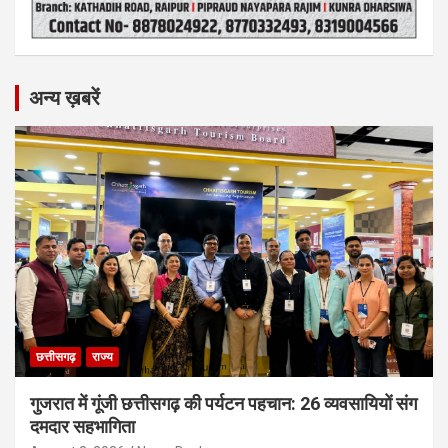
अन्य ख़बरें
छत्तीसगढ़
राज्य
गुजरात में गूंजी छत्तीसगढ़ की पर्यटन पहचान: 26 व्यवसायियों संग
दमदार सहभागिता