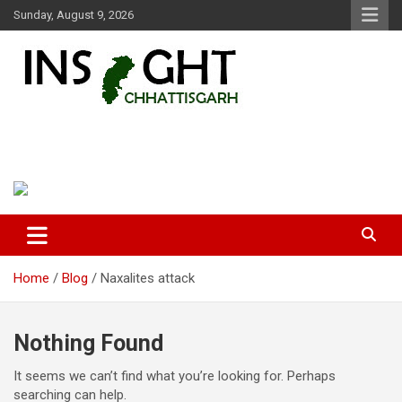
Skip
Sunday, August 9, 2026
to
content
Insight Chhattisgarh
Chhattisgarh Latest News
Home
Blog
Naxalites attack
Nothing Found
It seems we can’t find what you’re looking for. Perhaps
searching can help.