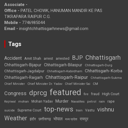
Associate -
Office -
PATEL CHOWK, HANUMAN MANDIR KE PAS
TIKRAPARA RAIPUR C.G.
Mobile -
7746985044
Email -
insightchhattisgarhnews@gmail.com
Tags
Chhattisgarh
BJP
Accident
Amit Shah
arrested
arrest
Chhattisgarh-Bijapur
Chhattisgarh-Bilaspur
Chhattisgarh-Durg
Chhattisgarh-Korba
Chhattisgarh-Jagdalpur
Chhattisgarh-Kabirdham
Chhattisgarh-Raipur
Chhattisgarh-Raigarh
Chhattisgarh-Sukma
CM
Chief Minister
Chief Minister Dr. Yadav
Chief Minister Sai
featured
dprcg
Congress
High Court
fire
fraud
Murder
rape
Mohan Yadav
Naxalites
rain
Kejriwal
mohan
petrol
top-news
vishnu
Supreme Court
Vastu
suicide
train
Weather
भोपाल
रायपुर
इंदौर
छत्तीसगढ़
मध्य प्रदेश