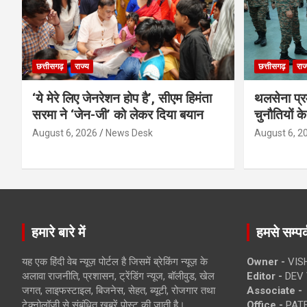
छत्तीसगढ़
राज्य
छत्तीसगढ़
राज
‘ये मेरे लिए जेनरेशन होप है’, सीएम हिमंता
थलसेना प्
सरमा ने ‘जेन-जी’ को लेकर दिया बयान
चुनौतियों क
August 6, 2026
News Desk
August 6, 2
हमारे बारे में
हमसे सम्पर्
यह एक हिंदी वेब न्यूज़ पोर्टल है जिसमें ब्रेकिंग न्यूज़ के
Owner -
VIS
अलावा राजनीति, प्रशासन, ट्रेंडिंग न्यूज, बॉलीवुड, खेल
Editor -
DEV 
जगत, लाइफस्टाइल, बिजनेस, सेहत, ब्यूटी, रोजगार तथा
Associate -
टेक्नोलॉजी से संबंधित खबरें पोस्ट की जाती है।
Office -
PATE