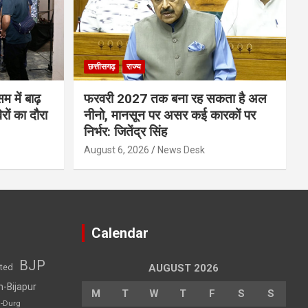
छत्तीसगढ़
राज्य
म में बाढ़
फरवरी 2027 तक बना रह सकता है अल
ों का दौरा
नीनो, मानसून पर असर कई कारकों पर
निर्भर: जितेंद्र सिंह
August 6, 2026
News Desk
Calendar
BJP
sted
AUGUST 2026
h-Bijapur
M
T
W
T
F
S
S
h-Durg