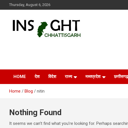
Skip
Thursday, August 6, 2026
to
content
Insight Chhattisgarh
Chhattisgarh Latest News
HOME
देश
विदेश
राज्य
मध्यप्रदेश
छत्तीसगढ़
Home
Blog
nitin
Nothing Found
It seems we can’t find what you’re looking for. Perhaps searchi