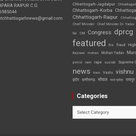
Chhattisgarh-Jagdalpur
Chhattisga
APARA RAIPUR C.G.
Chhattisgarh-Korba
Chhattisga
6985044
Chhattisgarh-Raipur
ghtchhattisgarhnews@gmail.com
Chhattis
Chief Minister
Chief Minister Dr. Yadav
dprcg
Congress
CM
Sai
featured
High
fire
fraud
Mur
Mohan Yadav
Kejriwal
mohan
rape
Supreme 
rain
petrol
suicide
news
vishnu
Vastu
train
भोपाल
रायपुर
इंदौर
छत्तीसगढ़
मध्य प्रदेश
Categories
Categories