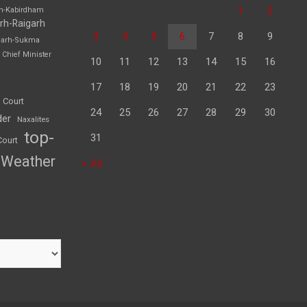
1
2
rh-Kabirdham
rh-Raigarh
3
4
5
6
7
8
9
garh-Sukma
Chief Minister
10
11
12
13
14
15
16
17
18
19
20
21
22
23
 Court
24
25
26
27
28
29
30
der
Naxalites
top-
31
Court
Weather
« Jul