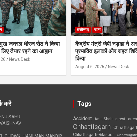
्य
छत्तीसगढ़
राज्य
रमुख जनरल धीरज सेठ ने किया
केंद्रीय मंत्री जेपी नड्डा ने अस
े लिए तैयार रहने का आह्वान
प्रभावित इलाकों और राहत शिविर
किया
026
News Desk
August 6, 2026
News Desk
क करें
Tags
HNU SAHU
Accident
Amit Shah
arre
arrest
VAISHNAV
Chhattisgarh
Chhattisgar
Chhattisgarh-Bilaspur
Chhattisgar
L CHOWK, HANUMAN MANDIR