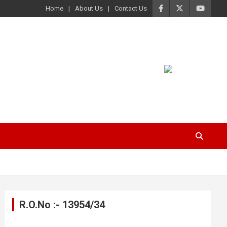
Home
About Us
Contact Us
R.O.No :- 13954/34