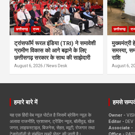
छत्तीसगढ़
राज्य
छत्तीसगढ़
राज
ट्रांसफॉर्म रूरल इंडिया (TRI) ने समावेशी
मुख्यमंत्री
ग्रामीण विकास को आगे बढ़ाने के लिए
समस्या, स
छत्तीसगढ़ सरकार के साथ की साझेदारी
राशि
August 6, 2026
News Desk
August 6, 2
हमारे बारे में
हमसे सम्पर्
यह एक हिंदी वेब न्यूज़ पोर्टल है जिसमें ब्रेकिंग न्यूज़ के
Owner -
VIS
अलावा राजनीति, प्रशासन, ट्रेंडिंग न्यूज, बॉलीवुड, खेल
Editor -
DEV 
जगत, लाइफस्टाइल, बिजनेस, सेहत, ब्यूटी, रोजगार तथा
Associate -
टेक्नोलॉजी से संबंधित खबरें पोस्ट की जाती है।
Office -
PATE