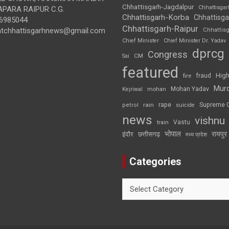
Chhattisgarh-Jagdalpur
Chhattisga
APARA RAIPUR C.G.
Chhattisgarh-Korba
Chhattisga
6985044
Chhattisgarh-Raipur
ghtchhattisgarhnews@gmail.com
Chhattis
Chief Minister
Chief Minister Dr. Yadav
dprcg
Congress
CM
Sai
featured
High
fire
fraud
Mur
Mohan Yadav
Kejriwal
mohan
rape
Supreme 
rain
petrol
suicide
news
vishnu
Vastu
train
भोपाल
रायपुर
इंदौर
छत्तीसगढ़
मध्य प्रदेश
Categories
Categories