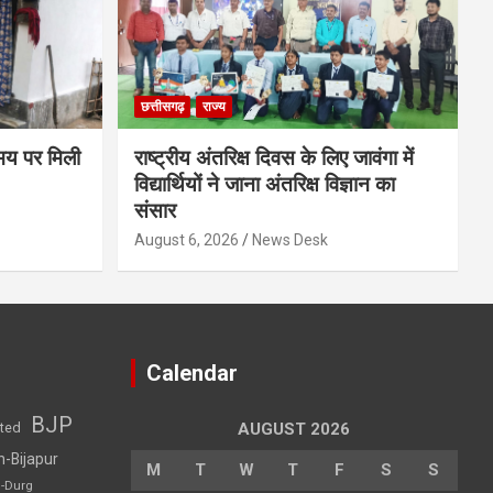
छत्तीसगढ़
राज्य
समय पर मिली
राष्ट्रीय अंतरिक्ष दिवस के लिए जावंगा में
विद्यार्थियों ने जाना अंतरिक्ष विज्ञान का
संसार
August 6, 2026
News Desk
Calendar
BJP
sted
AUGUST 2026
h-Bijapur
M
T
W
T
F
S
S
h-Durg