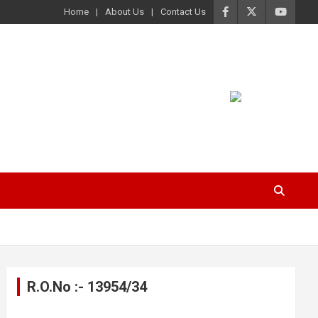
Home
About Us
Contact Us
R.O.No :- 13954/34