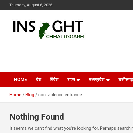
Skip
Thursday, August 6, 2026
to
content
Insight Chhattisgarh
Chhattisgarh Latest News
HOME
देश
विदेश
राज्य
मध्यप्रदेश
छत्तीसगढ़
Home
Blog
non-violence entrance
Nothing Found
It seems we can’t find what you’re looking for. Perhaps searchi