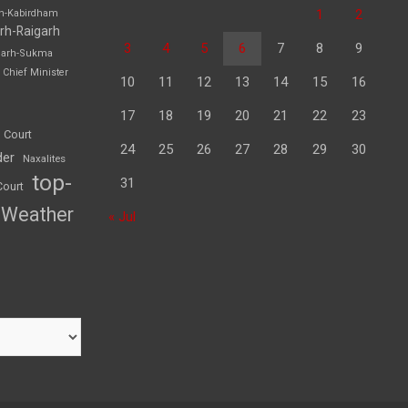
1
2
rh-Kabirdham
rh-Raigarh
3
4
5
6
7
8
9
garh-Sukma
Chief Minister
10
11
12
13
14
15
16
17
18
19
20
21
22
23
 Court
24
25
26
27
28
29
30
der
Naxalites
top-
31
Court
Weather
« Jul