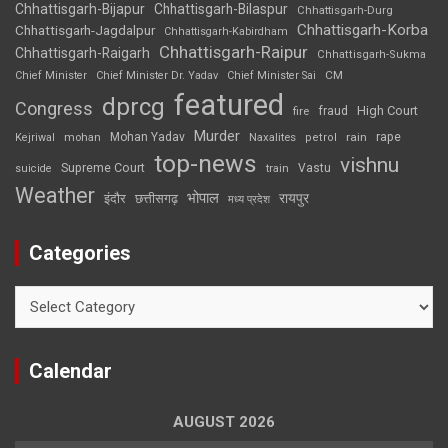
Chhattisgarh-Bijapur
Chhattisgarh-Bilaspur
Chhattisgarh-Durg
Chhattisgarh-Korba
Chhattisgarh-Jagdalpur
Chhattisgarh-Kabirdham
Chhattisgarh-Raipur
Chhattisgarh-Raigarh
Chhattisgarh-Sukma
CM
Chief Minister
Chief Minister Dr. Yadav
Chief Minister Sai
featured
dprcg
Congress
High Court
fire
fraud
Murder
rape
Mohan Yadav
Naxalites
rain
Kejriwal
mohan
petrol
top-news
vishnu
Supreme Court
Vastu
suicide
train
Weather
भोपाल
रायपुर
इंदौर
छत्तीसगढ़
मध्य प्रदेश
Categories
Categories
Calendar
AUGUST 2026