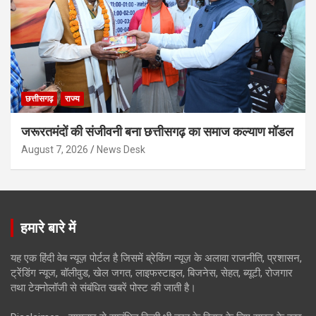
छत्तीसगढ़
राज्य
जरूरतमंदों की संजीवनी बना छत्तीसगढ़ का समाज कल्याण मॉडल
August 7, 2026
News Desk
हमारे बारे में
यह एक हिंदी वेब न्यूज़ पोर्टल है जिसमें ब्रेकिंग न्यूज़ के अलावा राजनीति, प्रशासन,
ट्रेंडिंग न्यूज, बॉलीवुड, खेल जगत, लाइफस्टाइल, बिजनेस, सेहत, ब्यूटी, रोजगार
तथा टेक्नोलॉजी से संबंधित खबरें पोस्ट की जाती है।