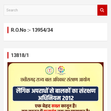
S
e
a
r
c
R.O.No :- 13954/34
h
13818/1