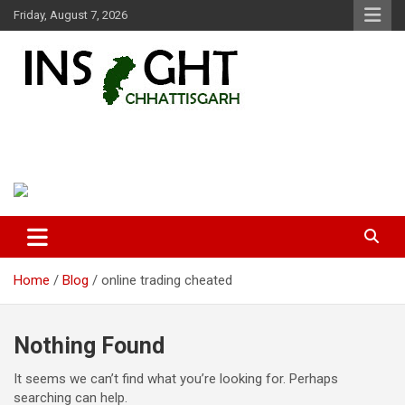
Skip
Friday, August 7, 2026
to
content
Insight Chhattisgarh
Chhattisgarh Latest News
Home
Blog
online trading cheated
Nothing Found
It seems we can’t find what you’re looking for. Perhaps
searching can help.