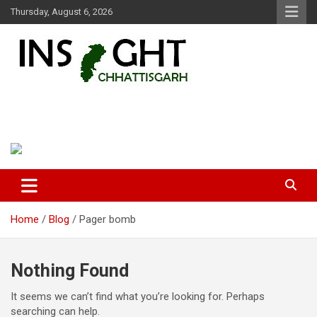
Skip
Thursday, August 6, 2026
to
content
Insight Chhattisgarh
Chhattisgarh Latest News
Home
Blog
Pager bomb
Nothing Found
It seems we can’t find what you’re looking for. Perhaps
searching can help.