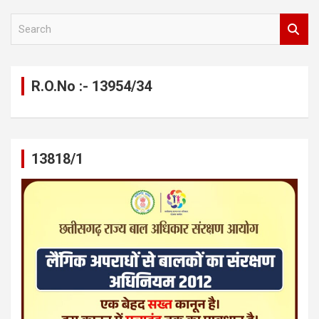
S
e
a
r
c
R.O.No :- 13954/34
h
13818/1