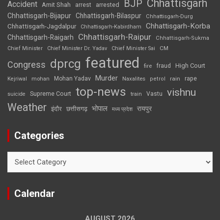
Chhattisgarh
BJP
Accident
Amit Shah
arrested
arrest
Chhattisgarh-Bijapur
Chhattisgarh-Bilaspur
Chhattisgarh-Durg
Chhattisgarh-Korba
Chhattisgarh-Jagdalpur
Chhattisgarh-Kabirdham
Chhattisgarh-Raipur
Chhattisgarh-Raigarh
Chhattisgarh-Sukma
CM
Chief Minister
Chief Minister Dr. Yadav
Chief Minister Sai
featured
dprcg
Congress
High Court
fire
fraud
Murder
rape
Mohan Yadav
Naxalites
rain
Kejriwal
mohan
petrol
top-news
vishnu
Supreme Court
Vastu
suicide
train
Weather
भोपाल
रायपुर
इंदौर
छत्तीसगढ़
मध्य प्रदेश
Categories
Categories
Calendar
AUGUST 2026