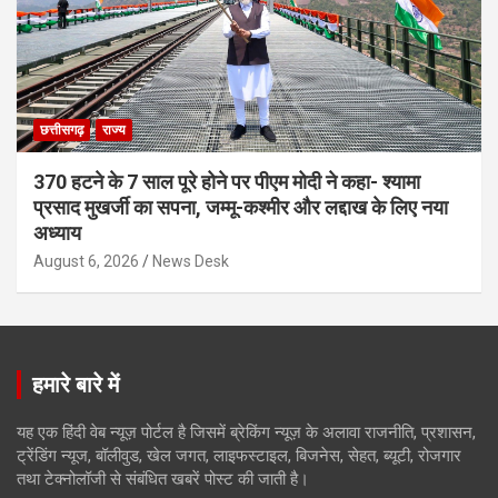
छत्तीसगढ़
राज्य
370 हटने के 7 साल पूरे होने पर पीएम मोदी ने कहा- श्यामा
प्रसाद मुखर्जी का सपना, जम्मू-कश्मीर और लद्दाख के लिए नया
अध्याय
August 6, 2026
News Desk
हमारे बारे में
यह एक हिंदी वेब न्यूज़ पोर्टल है जिसमें ब्रेकिंग न्यूज़ के अलावा राजनीति, प्रशासन,
ट्रेंडिंग न्यूज, बॉलीवुड, खेल जगत, लाइफस्टाइल, बिजनेस, सेहत, ब्यूटी, रोजगार
तथा टेक्नोलॉजी से संबंधित खबरें पोस्ट की जाती है।