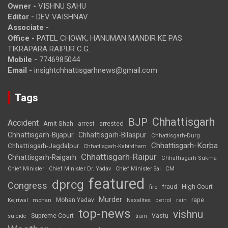
Owner -
VISHNU SAHU
Editor -
DEV VAISHNAV
Associate -
Office -
PATEL CHOWK, HANUMAN MANDIR KE PAS
TIKRAPARA RAIPUR C.G.
Mobile -
7746985044
Email -
insightchhattisgarhnews@gmail.com
Tags
Chhattisgarh
BJP
Accident
Amit Shah
arrested
arrest
Chhattisgarh-Bijapur
Chhattisgarh-Bilaspur
Chhattisgarh-Durg
Chhattisgarh-Korba
Chhattisgarh-Jagdalpur
Chhattisgarh-Kabirdham
Chhattisgarh-Raipur
Chhattisgarh-Raigarh
Chhattisgarh-Sukma
CM
Chief Minister
Chief Minister Dr. Yadav
Chief Minister Sai
featured
dprcg
Congress
High Court
fire
fraud
Murder
rape
Mohan Yadav
Naxalites
rain
Kejriwal
mohan
petrol
top-news
vishnu
Supreme Court
Vastu
suicide
train