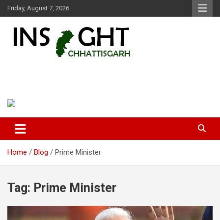
Skip
Friday, August 7, 2026
to
content
Insight Chhattisgarh
Chhattisgarh Latest News
Home
Blog
Prime Minister
Tag:
Prime Minister