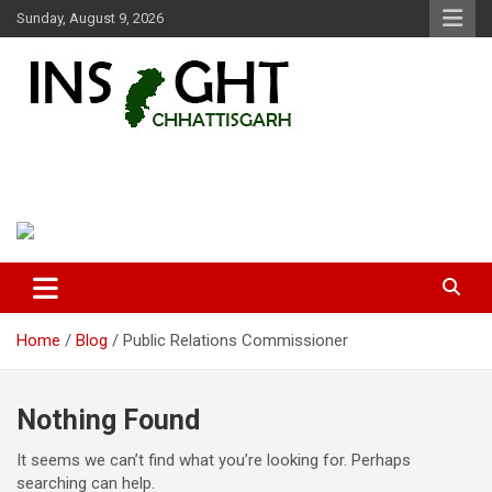
Skip
Sunday, August 9, 2026
to
content
Insight Chhattisgarh
Chhattisgarh Latest News
Home
Blog
Public Relations Commissioner
Nothing Found
It seems we can’t find what you’re looking for. Perhaps
searching can help.