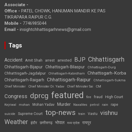
Associate -
Office -
PATEL CHOWK, HANUMAN MANDIR KE PAS
TIKRAPARA RAIPUR C.G.
Mobile -
7746985044
Email -
insightchhattisgarhnews@gmail.com
Tags
Chhattisgarh
BJP
Accident
Amit Shah
arrested
arrest
Chhattisgarh-Bijapur
Chhattisgarh-Bilaspur
Chhattisgarh-Durg
Chhattisgarh-Korba
Chhattisgarh-Jagdalpur
Chhattisgarh-Kabirdham
Chhattisgarh-Raipur
Chhattisgarh-Raigarh
Chhattisgarh-Sukma
CM
Chief Minister
Chief Minister Dr. Yadav
Chief Minister Sai
featured
dprcg
Congress
High Court
fire
fraud
Murder
rape
Mohan Yadav
Naxalites
rain
Kejriwal
mohan
petrol
top-news
vishnu
Supreme Court
Vastu
suicide
train
Weather
भोपाल
रायपुर
इंदौर
छत्तीसगढ़
मध्य प्रदेश