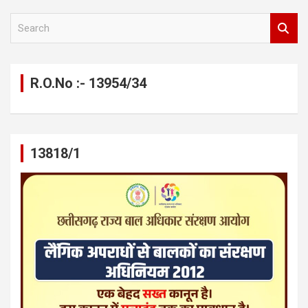
S
e
a
r
c
R.O.No :- 13954/34
h
13818/1