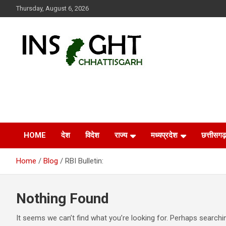
Skip
Thursday, August 6, 2026
to
content
Insight Chhattisgarh
Chhattisgarh Latest News
HOME
देश
विदेश
राज्य
मध्यप्रदेश
छत्तीसगढ़
Home
Blog
RBI Bulletin:
Nothing Found
It seems we can’t find what you’re looking for. Perhaps searchi