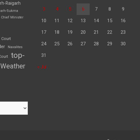
rh-Raigarh
3
4
5
6
7
8
9
garh-Sukma
Chief Minister
10
11
12
13
14
15
16
17
18
19
20
21
22
23
 Court
24
25
26
27
28
29
30
der
Naxalites
top-
31
Court
Weather
« Jul