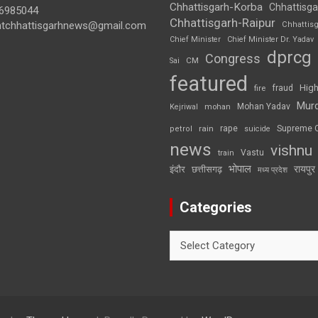
Chhattisgarh-Korba
Chhattisga
6985044
Chhattisgarh-Raipur
ghtchhattisgarhnews@gmail.com
Chhattis
Chief Minister
Chief Minister Dr. Yadav
dprcg
Congress
CM
Sai
featured
High
fire
fraud
Mur
Mohan Yadav
Kejriwal
mohan
rape
Supreme 
rain
petrol
suicide
news
vishnu
Vastu
train
भोपाल
रायपुर
इंदौर
छत्तीसगढ़
मध्य प्रदेश
Categories
Categories