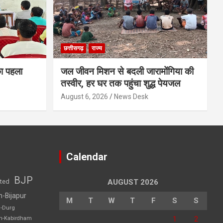
छत्तीसगढ़
राज्य
का पहला
जल जीवन मिशन से बदली जारामोंगिया की
तस्वीर, हर घर तक पहुंचा शुद्ध पेयजल
August 6, 2026
News Desk
Calendar
BJP
sted
AUGUST 2026
h-Bijapur
M
T
W
T
F
S
S
h-Durg
1
2
rh-Kabirdham