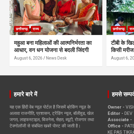
छत्तीसगढ़
राज्य
छत्तीसगढ़
राज
महुआ बना महिलाओं की आत्मनिर्भरता का
टीबी के खिल
आधार, वन धन योजना से बदली जिंदगी
किसी मरीज 
August 6, 2026
News Desk
August 6, 2
हमारे बारे में
हमसे सम्पर्
यह एक हिंदी वेब न्यूज़ पोर्टल है जिसमें ब्रेकिंग न्यूज़ के
Owner -
VIS
अलावा राजनीति, प्रशासन, ट्रेंडिंग न्यूज, बॉलीवुड, खेल
Editor -
DEV 
जगत, लाइफस्टाइल, बिजनेस, सेहत, ब्यूटी, रोजगार तथा
Associate -
टेक्नोलॉजी से संबंधित खबरें पोस्ट की जाती है।
Office -
PATE
KE PAS TIKR