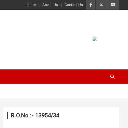
Home
About Us
Contact Us
R.O.No :- 13954/34